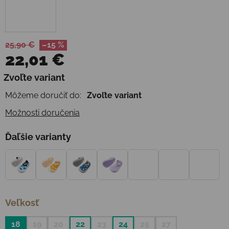
25,90 €
–15 %
22,01 €
Jednotková cena:
Zvoľte variant
Môžeme doručiť do:
Zvoľte variant
Možnosti doručenia
Ďaľšie varianty
Veľkosť
18
19
20
22
23
24
25
27