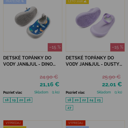
PRATEĽNÉ 🌀
LETO 2026 🌊
–15 %
–15 %
DETSKÉ TOPÁNKY DO
DETSKÉ TOPÁNKY DO
VODY JAN&JUL - DINO
VODY JAN&JUL - DUSTY
BUDDIES
PINK
24,90 €
25,90 €
21,16 €
22,01 €
Skladom
(1 ks)
Skladom
(1 ks)
Pozrieť viac
Pozrieť viac
18
19
20
26
18
20
22
24
25
27
VÝPREDAJ
VÝPREDAJ