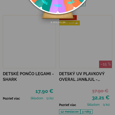
4 roky
5 rokov
VÝPREDAJ
LETO 2026 🌊
–15 %
DETSKÉ PONČO LEGAMI -
DETSKÝ UV PLAVKOVÝ
SHARK
OVERAL JAN&JUL -
CRABBY CRAB
17,90 €
37,90 €
32,21 €
Skladom
(2 ks)
Pozrieť viac
Skladom
(1 ks)
Pozrieť viac
12 mesiacov
3 roky