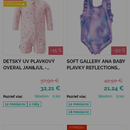
LETO 2026 🌊
–15 %
–50 %
DETSKÝ UV PLAVKOVÝ
SOFT GALLERY ANA BABY
OVERAL JAN&JUL -
PLAVKY REFLECTIONS
BUNNY FLOWERS
PURPLE UPF 50+
37,90 €
42,50 €
32,21 €
21,24 €
Skladom
(2 ks)
Skladom
(3 ks)
Pozrieť viac
Pozrieť viac
12 mesiacov
2 roky
12 mesiacov
18 mesiacov
VÝPREDAJ