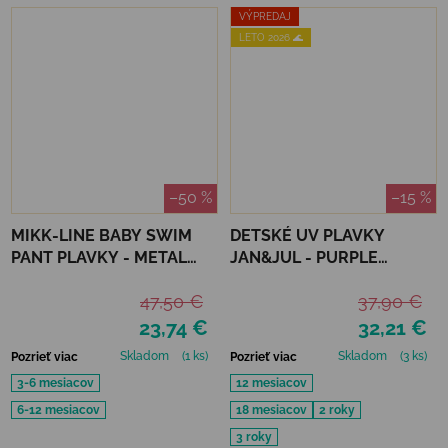
VÝPREDAJ
LETO 2026 🌊
–50 %
–15 %
MIKK-LINE BABY SWIM
DETSKÉ UV PLAVKY
PANT PLAVKY - METAL
JAN&JUL - PURPLE
SHARK
UNICORN
47,50 €
37,90 €
23,74 €
32,21 €
Skladom
(1 ks)
Skladom
(3 ks)
Pozrieť viac
Pozrieť viac
3-6 mesiacov
12 mesiacov
6-12 mesiacov
18 mesiacov
2 roky
3 roky