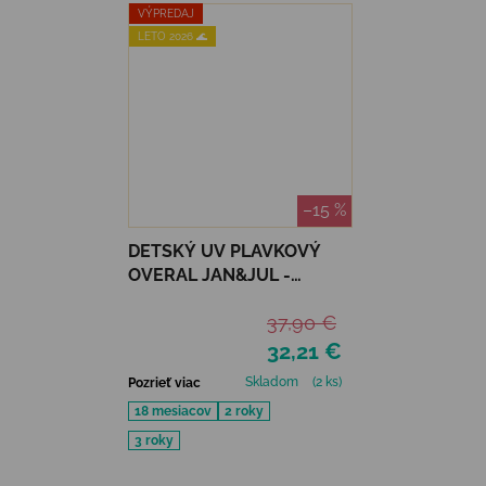
VÝPREDAJ
LETO 2026 🌊
–15 %
DETSKÝ UV PLAVKOVÝ
OVERAL JAN&JUL -
PURPLE UNICORN
37,90 €
32,21 €
Skladom
(2 ks)
Pozrieť viac
18 mesiacov
2 roky
3 roky