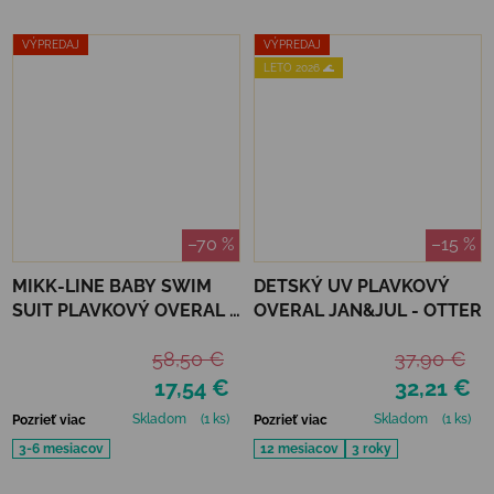
VÝPREDAJ
VÝPREDAJ
LETO 2026 🌊
–70 %
–15 %
MIKK-LINE BABY SWIM
DETSKÝ UV PLAVKOVÝ
SUIT PLAVKOVÝ OVERAL -
OVERAL JAN&JUL - OTTER
METAL SHARK
58,50 €
37,90 €
17,54 €
32,21 €
Skladom
(1 ks)
Skladom
(1 ks)
Pozrieť viac
Pozrieť viac
3-6 mesiacov
12 mesiacov
3 roky