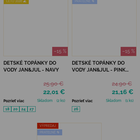
LETO 2026 🌊
PRATEĽNÉ 🌀
–15 %
–15 %
DETSKÉ TOPÁNKY DO
DETSKÉ TOPÁNKY DO
VODY JAN&JUL - NAVY
VODY JAN&JUL - PINK
PRAIRIE
25,90 €
24,90 €
22,01 €
21,16 €
Skladom
(2 ks)
Skladom
(1 ks)
Pozrieť viac
Pozrieť viac
18
20
24
27
26
VÝPREDAJ
PRATEĽNÉ 🌀