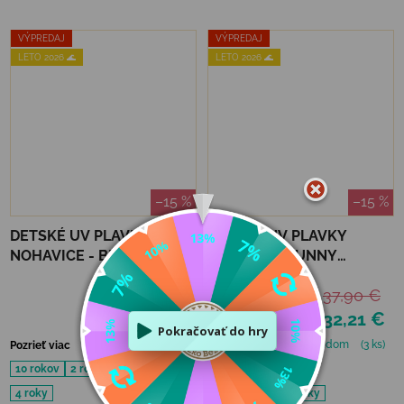
VÝPREDAJ
VÝPREDAJ
LETO 2026 🌊
LETO 2026 🌊
–15 %
–15 %
DETSKÉ UV PLAVKOVÉ
DETSKÉ UV PLAVKY
NOHAVICE - BRIGHT
JAN&JUL - BUNNY
ORANGE
FLOWERS
26,90 €
37,90 €
22,86 €
32,21 €
Skladom
(1 ks)
Skladom
(3 ks)
Pozrieť viac
Pozrieť viac
10 rokov
2 roky
12 mesiacov
4 roky
18 mesiacov
3 roky