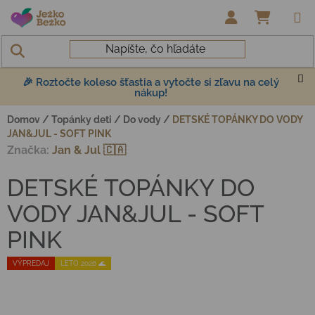
Prejsť na obsah
NÁKUP
🎉 Roztočte koleso šťastia a vytočte si zľavu na celý
nákup!
Domov
/
Topánky deti
/
Do vody
/
DETSKÉ TOPÁNKY DO VODY
JAN&JUL - SOFT PINK
Značka:
Jan & Jul 🇨🇦
DETSKÉ TOPÁNKY DO
VODY JAN&JUL - SOFT
PINK
VÝPREDAJ
LETO 2026 🌊