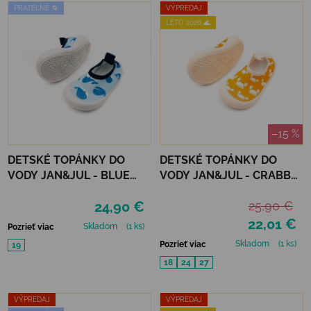
PRATEĽNÉ 🌀
VÝPREDAJ
LETO 2026 🌊
–15 %
DETSKÉ TOPÁNKY DO
DETSKÉ TOPÁNKY DO
VODY JAN&JUL - BLUE
VODY JAN&JUL - CRABBY
WHALE
CRAB
24,90 €
25,90 €
22,01 €
Skladom
(1 ks)
Pozrieť viac
Skladom
(1 ks)
Pozrieť viac
19
18
24
27
VÝPREDAJ
VÝPREDAJ