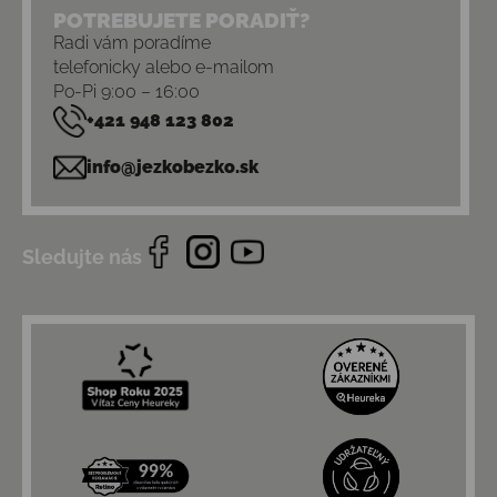
POTREBUJETE PORADIŤ?
Radi vám poradíme
telefonicky alebo e-mailom
Po-Pi 9:00 – 16:00
+421 948 123 802
info@jezkobezko.sk
Sledujte nás