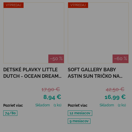
VÝPREDAJ
VÝPREDAJ
–50 %
–60 %
DETSKÉ PLAVKY LITTLE
SOFT GALLERY BABY
DUTCH - OCEAN DREAMS
ASTIN SUN TRIČKO NA
BLUE
KÚPANIE REFLECTIONS
17,90 €
42,50 €
OCEAN UPF 50+
8,94 €
16,99 €
Skladom
(1 ks)
Skladom
(2 ks)
Pozrieť viac
Pozrieť viac
74/80
12 mesiacov
9 mesiacov