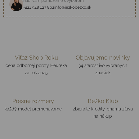
Radi vám pomôžeme s výberom
+421 948 123 802
info@jezkobezko.sk
Víťaz Shop Roku
Objavujeme novinky
cena odbornej poroty Heureka
34 starostlivo vybraných
za rok 2025
značiek
Presné rozmery
Bežko Klub
každý model premeriavame
zbierajte kredity, priamu zľavu
na nákup