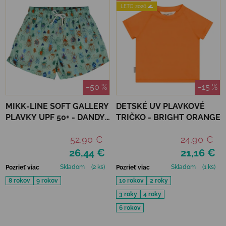
LETO 2026 🌊
–50 %
–15 %
MIKK-LINE SOFT GALLERY
DETSKÉ UV PLAVKOVÉ
PLAVKY UPF 50+ - DANDY
TRIČKO - BRIGHT ORANGE
BUGS
52,90 €
24,90 €
26,44 €
21,16 €
Skladom
(2 ks)
Skladom
(1 ks)
Pozrieť viac
Pozrieť viac
8 rokov
9 rokov
10 rokov
2 roky
3 roky
4 roky
6 rokov