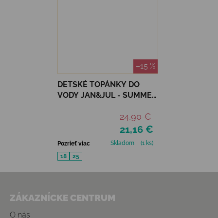
–15 %
DETSKÉ TOPÁNKY DO
VODY JAN&JUL - SUMMER
CITRUS
24,90 €
21,16 €
Skladom
(1 ks)
Pozrieť viac
18
25
Zápätie
ZÁKAZNÍCKE CENTRUM
O nás