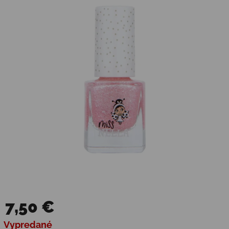
7,50 €
Jednotková cena:
Vypredané