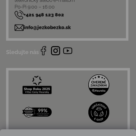
telefonicky alebo e-mailom
Po-Pi 9:00 – 16:00
+421 948 123 802
info@jezkobezko.sk
Sledujte nás