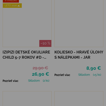
VÝPREDAJ
LETO 2026 🌊
–10 %
IZIPIZI DETSKÉ OKULIARE
KOLIESKO - HRAVÉ ÚLOHY
CHILD 5-7 ROKOV #D -
S NÁLEPKAMI - JAR
NAVY BLUE POLARIZED
29,90 €
8,90 €
26,90 €
Skladom
(>5 ks)
Pozrieť viac
Skladom
(2 ks)
Pozrieť viac