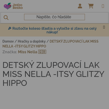
Prejsť na obsah
NÁKUP
🎉 Roztočte koleso šťastia a vytočte si zľavu na celý
nákup!
Domov
/
Hračky a doplnky
/
DETSKÝ ZLUPOVACÍ LAK MISS
NELLA -ITSY GLITZY HIPPO
Značka:
Miss Nella 🇬🇧
DETSKÝ ZLUPOVACÍ LAK
MISS NELLA -ITSY GLITZY
HIPPO