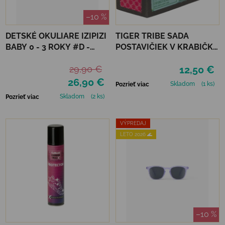
–10 %
DETSKÉ OKULIARE IZIPIZI
TIGER TRIBE SADA
BABY 0 - 3 ROKY #D -
POSTAVIČIEK V KRABIČKE
TORTOISE
- DINOSAURS
29,90 €
12,50 €
26,90 €
Skladom
(1 ks)
Pozrieť viac
Skladom
(2 ks)
Pozrieť viac
VÝPREDAJ
LETO 2026 🌊
–10 %