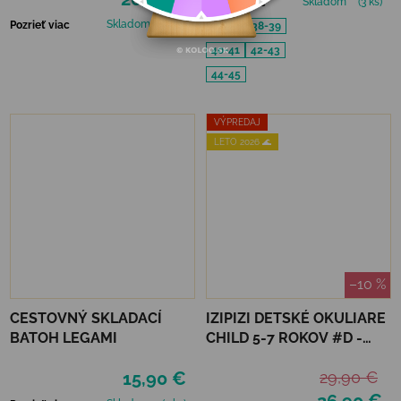
Skladom
(3 ks)
Pozrieť viac
Skladom
(2 ks)
Pozrieť viac
36-37
38-39
40-41
42-43
44-45
VÝPREDAJ
LETO 2026 🌊
–10 %
CESTOVNÝ SKLADACÍ
IZIPIZI DETSKÉ OKULIARE
BATOH LEGAMI
CHILD 5-7 ROKOV #D -
MACCHIATO POLARIZED
15,90 €
29,90 €