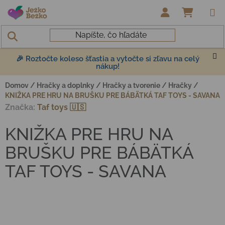
Prejsť na obsah
NÁKUP
🎉 Roztočte koleso šťastia a vytočte si zľavu na celý
nákup!
Domov
/
Hračky a doplnky
/
Hračky a tvorenie
/
Hračky
/
KNIŽKA PRE HRU NA BRUŠKU PRE BÁBÄTKÁ TAF TOYS - SAVANA
Značka:
Taf toys 🇺🇸
KNIŽKA PRE HRU NA
BRUŠKU PRE BÁBÄTKÁ
TAF TOYS - SAVANA