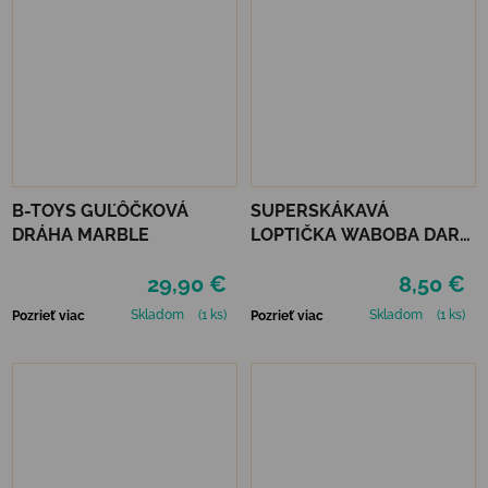
B-TOYS GUĽÔČKOVÁ
SUPERSKÁKAVÁ
DRÁHA MARBLE
LOPTIČKA WABOBA DARK
SIDE OF THE MOON -
29,90 €
8,50 €
SILVER
Skladom
(1 ks)
Skladom
(1 ks)
Pozrieť viac
Pozrieť viac