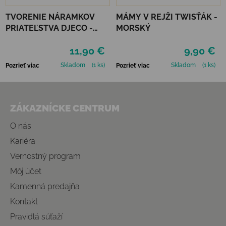
TVORENIE NÁRAMKOV
MÁMY V REJŽI TWISŤÁK -
PRIATEĽSTVA DJECO -
MORSKÝ
HVIEZDIČKY
11,90 €
9,90 €
Skladom
(1 ks)
Skladom
(1 ks)
Pozrieť viac
Pozrieť viac
Zápätie
ZÁKAZNÍCKE CENTRUM
O nás
Kariéra
Vernostný program
Môj účet
Kamenná predajňa
Kontakt
Pravidlá súťaží