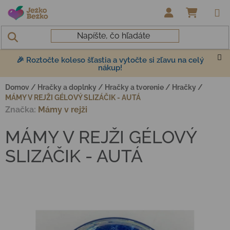
Prejsť na obsah
NÁKUP
🎉 Roztočte koleso šťastia a vytočte si zľavu na celý
nákup!
Domov
/
Hračky a doplnky
/
Hračky a tvorenie
/
Hračky
/
MÁMY V REJŽI GÉLOVÝ SLIZÁČIK - AUTÁ
Značka:
Mámy v rejži
MÁMY V REJŽI GÉLOVÝ
SLIZÁČIK - AUTÁ