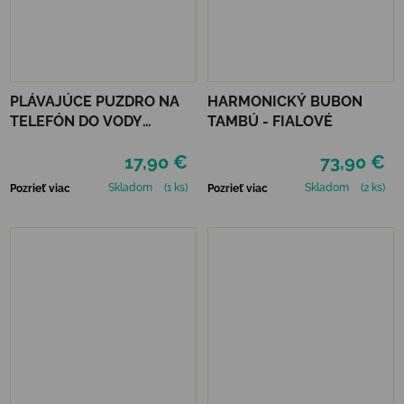
PLÁVAJÚCE PUZDRO NA
HARMONICKÝ BUBON
TELEFÓN DO VODY
TAMBÚ - FIALOVÉ
LEGAMI - TROPICANA
17,90 €
73,90 €
DREAM
Skladom
(1 ks)
Skladom
(2 ks)
Pozrieť viac
Pozrieť viac