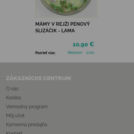
MÁMY V REJŽI PENOVÝ
SLIZÁČIK - LAMA
10,90 €
Skladom
(2 ks)
Pozrieť viac
Zápätie
ZÁKAZNÍCKE CENTRUM
O nás
Kariéra
Vernostný program
Môj účet
Kamenná predajňa
Kontakt