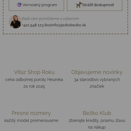
Vernostný program
Strážiť dostupnosť
Radi vám pomôžeme s výberom
+421 948 123 802
info@jezkobezko.sk
Víťaz Shop Roku
Objavujeme novinky
cena odbornej poroty Heureka
34 starostlivo vybraných
za rok 2025
značiek
Presné rozmery
Bežko Klub
každý model premeriavame
zbierajte kredity, priamu zľavu
na nákup