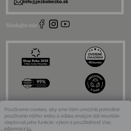
info@jezkobezko.sk
Sledujte nás
Používame cookies, aby sme Vám umožnili pohodlné
používanie nášho webu a vďaka analýze dát neustále
zlepšovali jeho funkcie, výkon a použiteľnosť. Viac
informácií
tu
.