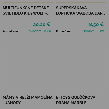
MULTIFUNKČNÉ DETSKÉ
SUPERSKÁKAVÁ
SVIETIDLO KIDYWOLF -
LOPTIČKA WABOBA DARK
ZELENÉ
SIDE OF THE MOON -
20,20 €
8,50 €
SILVER
Skladom
(1 ks)
Skladom
(1 ks)
Pozrieť viac
Pozrieť viac
MÁMY V REJŽI MAMOLÍNA
B-TOYS GUĽÔČKOVÁ
- JAHODY
DRÁHA MARBLE