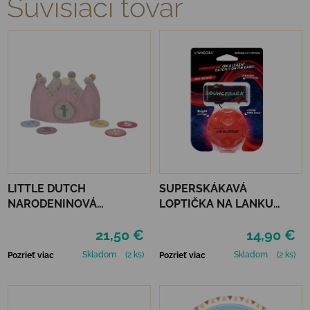
Súvisiaci tovar
LITTLE DUTCH
SUPERSKÁKAVÁ
NARODENINOVÁ
LOPTIČKA NA LANKU
KORUNKA S ČÍSLAMI -
WABOBA LED
21,50 €
14,90 €
PINK
BOUNCEBACK x
MOONSHINE - RED
Skladom
(2 ks)
Skladom
(2 ks)
Pozrieť viac
Pozrieť viac