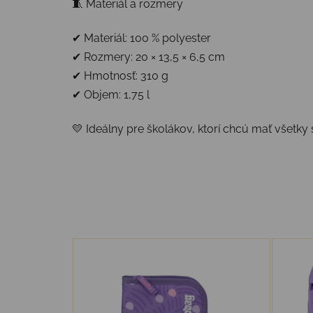
🧵 Materiál a rozmery
✔ Materiál: 100 % polyester
✔ Rozmery: 20 × 13,5 × 6,5 cm
✔ Hmotnosť: 310 g
✔ Objem: 1,75 l
💛 Ideálny pre školákov, ktorí chcú mať všetk