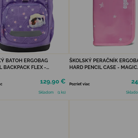
KÝ BATOH ERGOBAG
ŠKOLSKÝ PERAČNÍK ERGOB
 BACKPACK FLEX -
HARD PENCIL CASE - MAGIC
EARADISE
CLOUDBEAR
129,90 €
24
ac
Pozrieť viac
Skladom
(1 ks)
Sklad