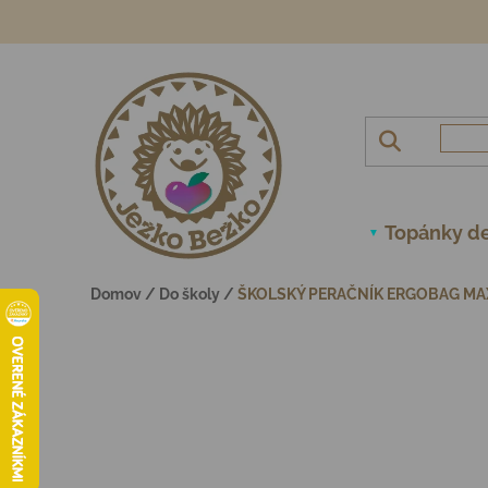
Prejsť na obsah
Topánky de
Domov
/
Do školy
/
ŠKOLSKÝ PERAČNÍK ERGOBAG MAX