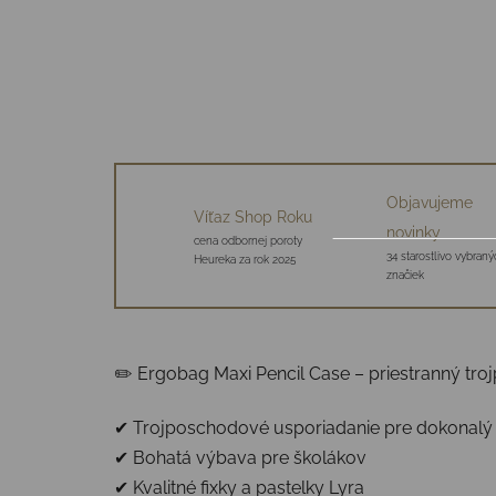
Objavujeme
Víťaz Shop Roku
novinky
cena odbornej poroty
34 starostlivo vybraný
Heureka za rok 2025
značiek
✏️ Ergobag Maxi Pencil Case – priestranný tr
✔ Trojposchodové usporiadanie pre dokonalý
✔ Bohatá výbava pre školákov
✔ Kvalitné fixky a pastelky Lyra