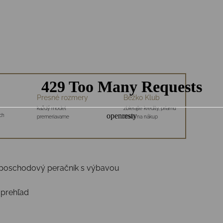
Presné rozmery
Bežko Klub
každý model
zbierajte kredity, priamu
ch
premeriavame
zľavu na nákup
ojposchodový peračník s výbavou
 prehľad