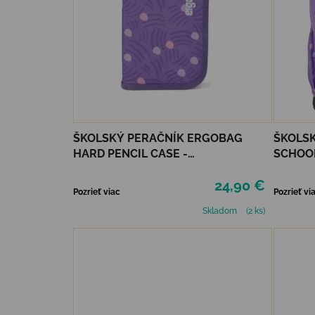
ŠKOLSKÝ PERAČNÍK ERGOBAG
ŠKOLS
HARD PENCIL CASE -
SCHOOL
PONYBEARADISE
PONYB
24,90 €
Pozrieť viac
Pozrieť vi
Skladom
(2 ks)