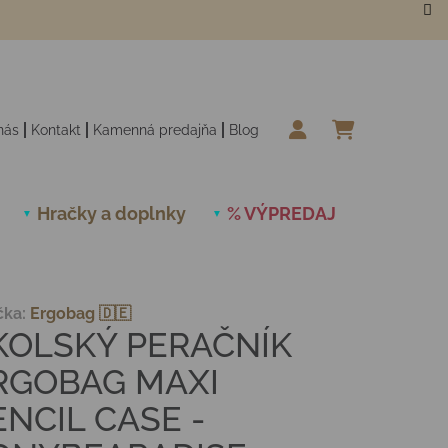
nás
Kontakt
Kamenná predajňa
Blog
NÁKUPN
Hračky a doplnky
% VÝPREDAJ
Novinky
čka:
Ergobag 🇩🇪
KOLSKÝ PERAČNÍK
RGOBAG MAXI
ENCIL CASE -