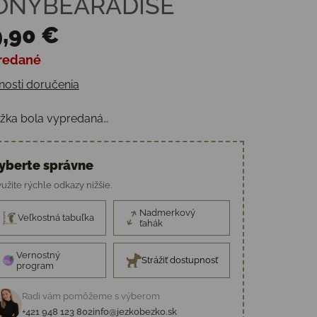
ONYBEARADISE
,90 €
redané
otková cena:
osti doručenia
žka bola vypredaná…
yberte správne
užite rýchle odkazy nižšie.
Nadmerkový
Veľkostná tabuľka
ťahák
Vernostný
Strážiť dostupnosť
program
Radi vám pomôžeme s výberom
+421 948 123 802
info@jezkobezko.sk