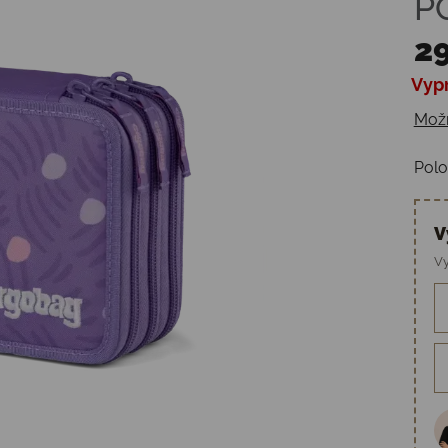
P
29
Vyp
Jedn
Možn
Polo
V
Vy