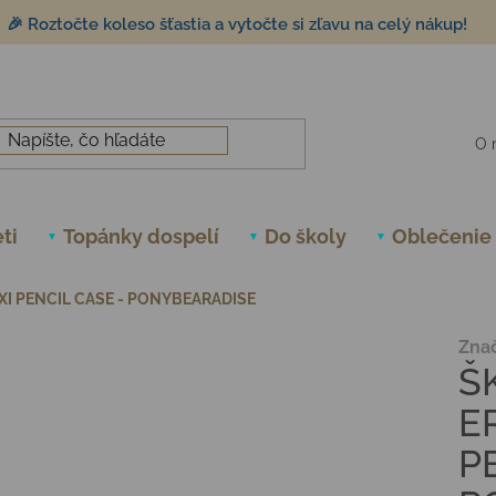
🎉 Roztočte koleso šťastia a vytočte si zľavu na celý nákup!
O 
ti
Topánky dospelí
Do školy
Oblečenie
I PENCIL CASE - PONYBEARADISE
Zna
Š
E
P