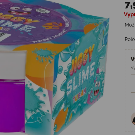
7,
Vyp
Jedn
Možn
Polo
V
Vy