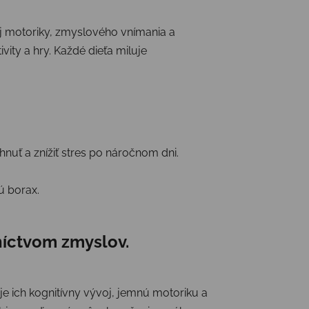
nej motoriky, zmyslového vnímania a
vity a hry. Každé dieťa miluje
nuť a znížiť stres po náročnom dni.
ú borax.
níctvom zmyslov.
je ich kognitívny vývoj, jemnú motoriku a