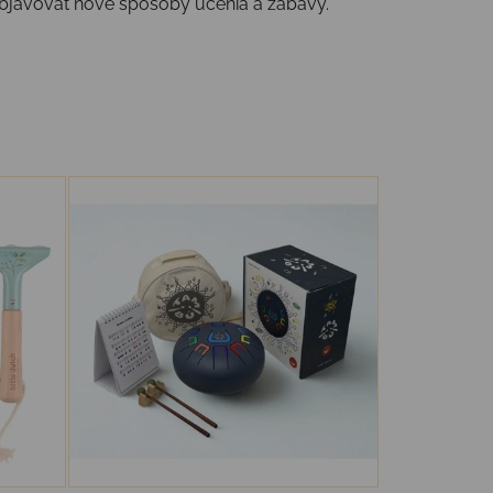
objavovať nové spôsoby učenia a zábavy.