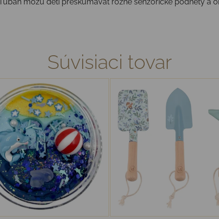
y Tuban môžu deti preskúmavať rôzne senzorické podnety a 
Súvisiaci tovar