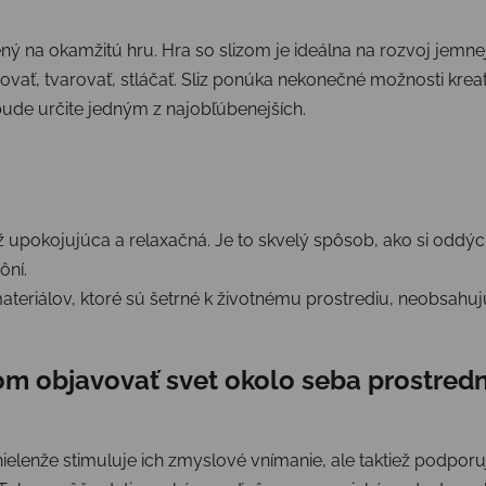
vený na okamžitú hru. Hra so slizom je ideálna na rozvoj jem
ovať, tvarovať, stláčať. Sliz ponúka nekonečné možnosti kreati
bude určite jedným z najobľúbenejších.
ž upokojujúca a relaxačná. Je to skvelý spôsob, ako si oddých
ôní.
ateriálov, ktoré sú šetrné k životnému prostrediu, neobsahuj
m objavovať svet okolo seba prostred
ielenže stimuluje ich zmyslové vnímanie, ale taktiež podporu