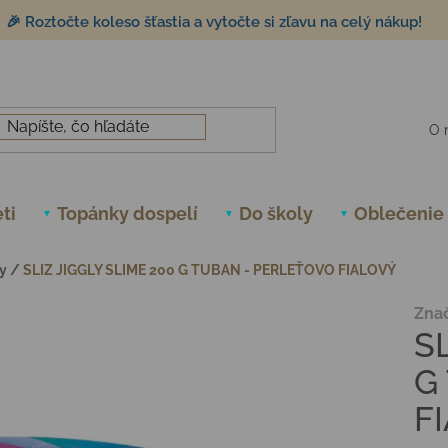
🎉 Roztočte koleso šťastia a vytočte si zľavu na celý nákup!
O 
ti
Topánky dospelí
Do školy
Oblečenie
y
/
SLIZ JIGGLY SLIME 200 G TUBAN - PERLEŤOVO FIALOVÝ
Zna
S
G
F