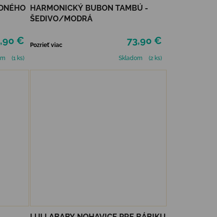
ADNÉHO
HARMONICKÝ BUBON TAMBÚ -
ŠEDIVO/MODRÁ
,90 €
73,90 €
Pozrieť viac
om
(1 ks)
Skladom
(2 ks)
LULLABABY NOHAVICE PRE BÁBIKU