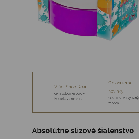
Objavujeme
Víťaz Shop Roku
novinky
cena odbornej poroty
34 starostlivo vybraný
Heureka za rok 2025
značiek
Absolútne slizové šialenstvo