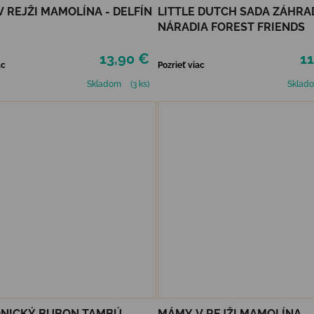
 REJŽI MAMOLÍNA - DELFÍN
LITTLE DUTCH SADA ZÁHR
NÁRADIA FOREST FRIENDS
13,90 €
11
ac
Pozrieť viac
Skladom
(3 ks)
Sklad
NICKÝ BUBON TAMBÚ -
MÁMY V REJŽI MAMOLÍNA -