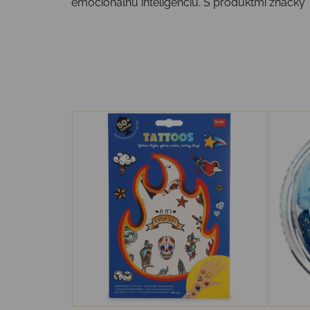
emocionálnu inteligenciu. S produktmi značk