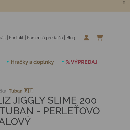
nás
Kontakt
Kamenná predajňa
Blog
NÁKUPN
Hračky a doplnky
% VÝPREDAJ
Novinky
čka:
Tuban 🇵🇱
LIZ JIGGLY SLIME 200
 TUBAN - PERLEŤOVO
IALOVÝ