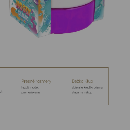
Presné rozmery
Bežko Klub
každý model
zbierajte kredity, priamu
ch
premeriavame
zľavu na nákup