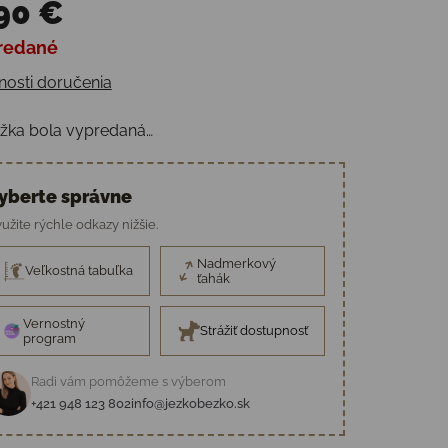
90 €
redané
otková cena:
osti doručenia
žka bola vypredaná…
yberte správne
užite rýchle odkazy nižšie.
Nadmerkový
Veľkostná tabuľka
ťahák
Vernostný
Strážiť dostupnosť
program
Radi vám pomôžeme s výberom
+421 948 123 802
info@jezkobezko.sk