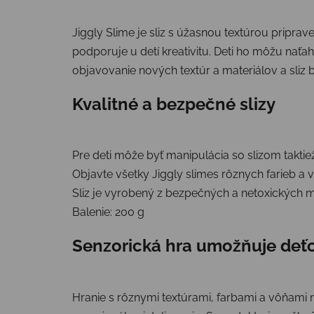
Jiggly Slime je sliz s úžasnou textúrou pripra
podporuje u detí kreativitu. Deti ho môžu naťah
objavovanie nových textúr a materiálov a sliz 
Kvalitné a bezpečné slizy
Pre deti môže byť manipulácia so slizom taktie
Objavte všetky Jiggly slimes rôznych farieb a v
Sliz je vyrobený z bezpečných a netoxických m
Balenie: 200 g
Senzorická hra umožňuje deťo
Hranie s rôznymi textúrami, farbami a vôňami n