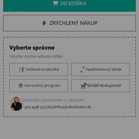
DO KOŠÍKA
ZRÝCHLENÝ NÁKUP
Vyberte správne
Využite rýchle odkazy nižšie.
Veľkostná tabuľka
Nadmerkový ťahák
Vernostný program
Strážiť dostupnosť
Radi vám pomôžeme s výberom
+421 948 123 802
info@jezkobezko.sk