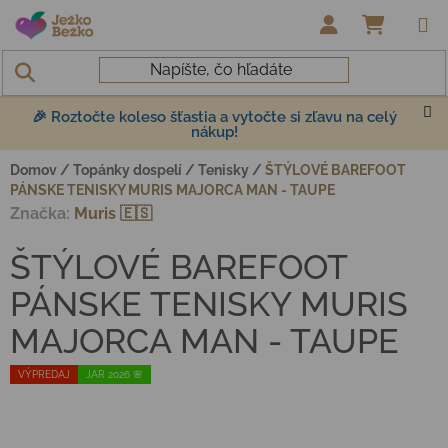
Prejsť na obsah
NÁKUP
🎉 Roztočte koleso šťastia a vytočte si zľavu na celý
nákup!
Domov
/
Topánky dospelí
/
Tenisky
/
ŠTÝLOVÉ BAREFOOT
PÁNSKE TENISKY MURIS MAJORCA MAN - TAUPE
Značka:
Muris 🇪🇸
ŠTÝLOVÉ BAREFOOT
PÁNSKE TENISKY MURIS
MAJORCA MAN - TAUPE
VÝPREDAJ
JAR 2026 🌸