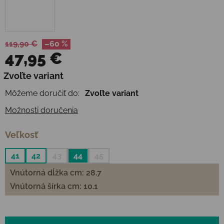
119,90 €
–60 %
47,95 €
Jednotková cena:
Zvoľte variant
Môžeme doručiť do:
Zvoľte variant
Možnosti doručenia
Veľkosť
41
42
43
44
45
Vnútorná dĺžka cm: 28.7
Vnútorná šírka cm: 10.1