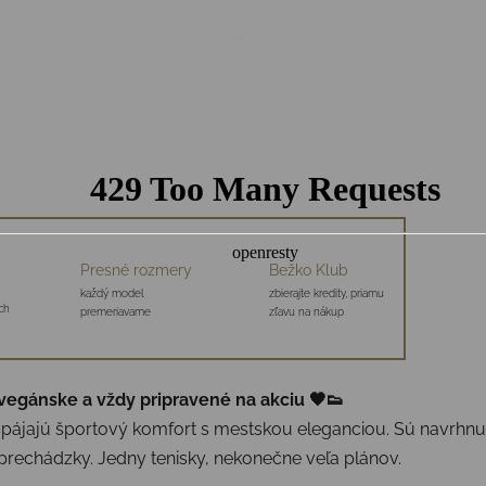
Presné rozmery
Bežko Klub
každý model
zbierajte kredity, priamu
ch
premeriavame
zľavu na nákup
vegánske a vždy pripravené na akciu 🖤👟
spájajú športový komfort s mestskou eleganciou. Sú navrhnuté
echádzky. Jedny tenisky, nekonečne veľa plánov.