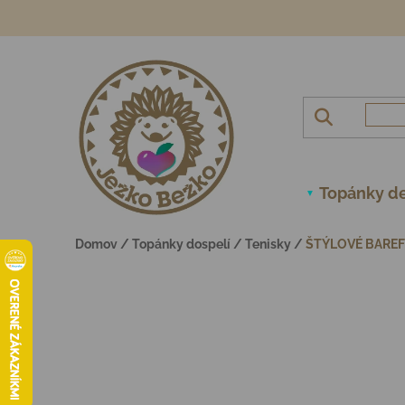
Prejsť na obsah
Topánky de
Domov
/
Topánky dospelí
/
Tenisky
/
ŠTÝLOVÉ BAREF