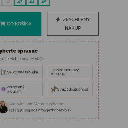
42
43
44
45
ZRÝCHLENÝ
DO KOŠÍKA
NÁKUP
yberte správne
užite rýchle odkazy nižšie.
Nadmerkový
Veľkostná tabuľka
ťahák
Vernostný
Strážiť dostupnosť
program
Radi vám pomôžeme s výberom
+421 948 123 802
info@jezkobezko.sk