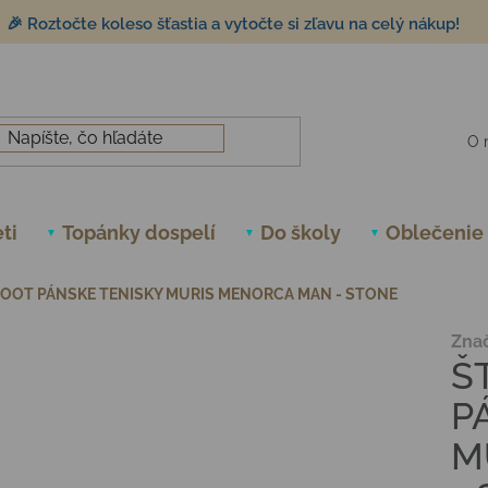
🎉 Roztočte koleso šťastia a vytočte si zľavu na celý nákup!
O 
ti
Topánky dospelí
Do školy
Oblečenie
OOT PÁNSKE TENISKY MURIS MENORCA MAN - STONE
Zna
Š
P
M