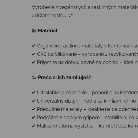
Vyrobené z vegánskych a rastlinných materiálov
udržateľnosťou. 🌱
🛠
Materiál:
✔ Vegánske, rastlinné materiály v kombinácií s
✔ GRS certifikované – vyrobené z recyklovaný
✔ Príjemné na dotyk, pevné na pohľad – ideál
👟
Prečo si ich zamiluješ?
✔ Ultraľahké prevedenie – pohodlie na každo
✔ Univerzálny dizajn – hodia sa k rifliam, chin
✔ Priedušné materiály – ideálne na celodenné
✔ Podrážka s dobrým gripom – stabilita aj na 
✔ Mäkká vnútorná výstelka – komfort bez ko