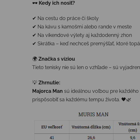
🕶️
Kedy ich nosiť?
✔ Na cestu do práce či školy
✔ Na kávu s kamošmi alebo rande v meste
✔ Na víkendové výlety aj každodenný zhon
✔ Skrátka – keď nechceš premýšľať, ktoré topá
🌍
Značka s víziou
Tieto tenisky nie sú len o vzhľade – sú vyjadre
💡
Zhrnutie:
Majorca Man
sú ideálnou voľbou pre každého 
prispôsobiť sa každému tempu života. 🖤🌿