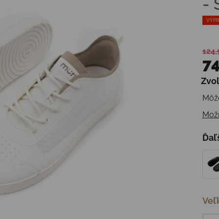
-
VÝPR
124,
74
Zvoľ
Jedn
Môže
Možn
Ďaľ
Veľ