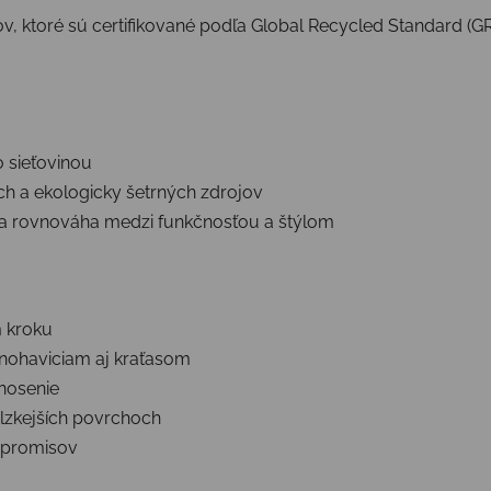
, ktoré sú certifikované podľa Global Recycled Standard (GRS
o sieťovinou
ch a ekologicky šetrných zdrojov
na rovnováha medzi funkčnosťou a štýlom
m kroku
o nohaviciam aj kraťasom
 nosenie
klzkejších povrchoch
mpromisov