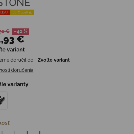
 STONE
EDAJ
LETO 2026 🌊
90 €
–40 %
,93 €
te variant
otková cena:
me doručiť do:
Zvoľte variant
osti doručenia
šie varianty
kosť