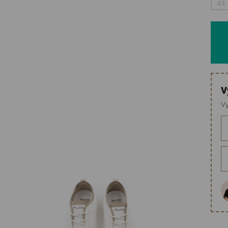
41
V
Vy