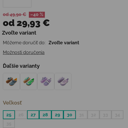
od 49,90 €
–40 %
od
29,93 €
Jednotková cena:
Zvoľte variant
Môžeme doručiť do:
Zvoľte variant
Možnosti doručenia
Ďaľšie varianty
Veľkosť
25
26
27
28
29
30
31
32
33
34
35