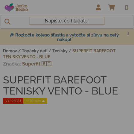
Prejsť na obsah
NÁKUP
🎉 Roztočte koleso šťastia a vytočte si zľavu na celý
nákup!
Domov
/
Topánky deti
/
Tenisky
/
SUPERFIT BAREFOOT
TENISKY VENTO - BLUE
Značka:
Superfit 🇦🇹
SUPERFIT BAREFOOT
TENISKY VENTO - BLUE
VÝPREDAJ
LETO 2026 🌊