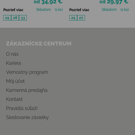
34,92 €
29,97 €
od
od
Skladom
(1 ks)
Skladom
(2 ks)
Pozrieť viac
Pozrieť viac
25
28
33
25
27
Zápätie
ZÁKAZNÍCKE CENTRUM
O nás
Kariéra
Vernostný program
Môj účet
Kamenná predajňa
Kontakt
Pravidlá súťaží
Sledovanie zásielky