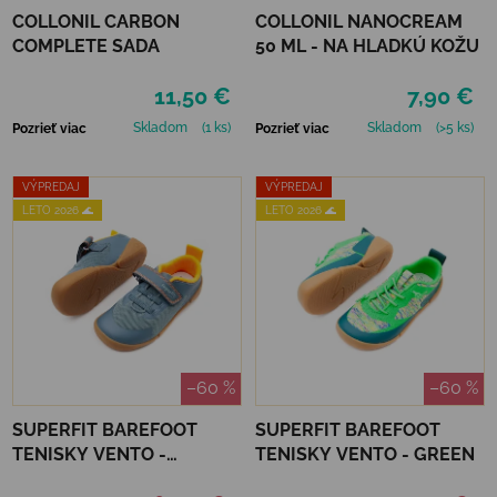
COLLONIL CARBON
COLLONIL NANOCREAM
COMPLETE SADA
50 ML - NA HLADKÚ KOŽU
11,50 €
7,90 €
Skladom
(1 ks)
Skladom
(>5 ks)
Pozrieť viac
Pozrieť viac
VÝPREDAJ
VÝPREDAJ
LETO 2026 🌊
LETO 2026 🌊
–60 %
–60 %
SUPERFIT BAREFOOT
SUPERFIT BAREFOOT
TENISKY VENTO -
TENISKY VENTO - GREEN
BLUE/ORANGE