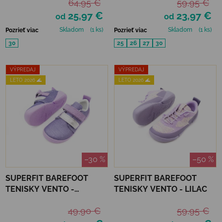
64,95 €
59,95 €
25,97 €
23,97 €
od
od
Skladom
(1 ks)
Skladom
(1 ks)
Pozrieť viac
Pozrieť viac
30
25
26
27
30
VÝPREDAJ
VÝPREDAJ
LETO 2026 🌊
LETO 2026 🌊
–30 %
–50 %
SUPERFIT BAREFOOT
SUPERFIT BAREFOOT
TENISKY VENTO -
TENISKY VENTO - LILAC
LILA/SILVER
49,90 €
59,95 €