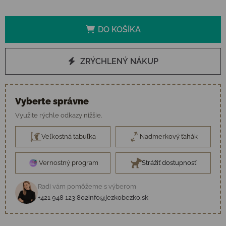
DO KOŠÍKA
ZRÝCHLENÝ NÁKUP
Vyberte správne
Využite rýchle odkazy nižšie.
Veľkostná tabuľka
Nadmerkový ťahák
Vernostný program
Strážiť dostupnosť
Radi vám pomôžeme s výberom
+421 948 123 802
info@jezkobezko.sk