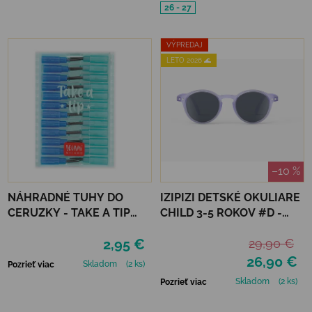
26 - 27
VÝPREDAJ
LETO 2026 🌊
–10 %
NÁHRADNÉ TUHY DO
IZIPIZI DETSKÉ OKULIARE
CERUZKY - TAKE A TIP
CHILD 3-5 ROKOV #D -
REFILL SET
LAVENDER
2,95 €
29,90 €
26,90 €
Skladom
(2 ks)
Pozrieť viac
Skladom
(2 ks)
Pozrieť viac