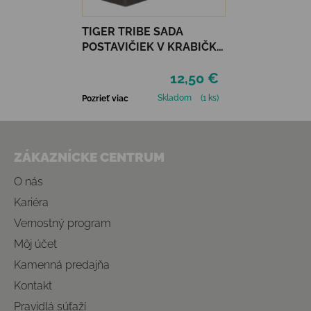
TIGER TRIBE SADA
POSTAVIČIEK V KRABIČKE
- DINOSAURS
12,50 €
Skladom
(1 ks)
Pozrieť viac
Zápätie
ZÁKAZNÍCKE CENTRUM
O nás
Kariéra
Vernostný program
Môj účet
Kamenná predajňa
Kontakt
Pravidlá súťaží