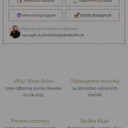
Veľkostná tabuľka
Nadmerkový ťahák
Vernostný program
Strážiť dostupnosť
Radi vám pomôžeme s výberom
+421 948 123 802
info@jezkobezko.sk
Víťaz Shop Roku
Objavujeme novinky
cena odbornej poroty Heureka
34 starostlivo vybraných
za rok 2025
značiek
Presné rozmery
Bežko Klub