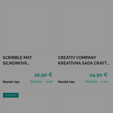
SCRIBBLE MAT
CREATIV COMPANY
SILIKONOVÁ
KREATÍVNA SADA CRAFT
OMAĽOVÁNKA – POD
KIT MARCAMÉ MOBILE
22,90 €
24,90 €
MOROM
Skladom
(2 ks)
Skladom
(2 ks)
Pozrieť viac
Pozrieť viac
NOVINKA