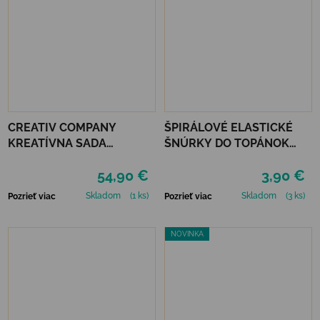
CREATIV COMPANY
ŠPIRÁLOVÉ ELASTICKÉ
KREATÍVNA SADA
ŠNÚRKY DO TOPÁNOK
STARTER CRAFT KIT
VTR - ŽLTÁ
54,90 €
3,90 €
RESIN CASTING CANDLE
HOLDERS
Skladom
(1 ks)
Skladom
(3 ks)
Pozrieť viac
Pozrieť viac
NOVINKA