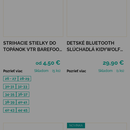
STRIHACIE STIELKY DO
DETSKÉ BLUETOOTH
TOPÁNOK VTR BAREFOOT
SLÚCHADLÁ KIDYWOLF
S PAMÄŤOVOU PENOU
KIDYEARS - LEV
4,50 €
29,90 €
od
Skladom
(5 ks)
Skladom
(1 ks)
Pozrieť viac
Pozrieť viac
26 - 27
28-29
30-31
32-33
34-35
36-37
38-39
40-41
42-43
44-45
NOVINKA