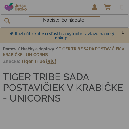
Prejsť na obsah
NÁKUP
🎉 Roztočte koleso šťastia a vytočte si zľavu na celý
nákup!
Domov
/
Hračky a doplnky
/
TIGER TRIBE SADA POSTAVIČIEK V
KRABIČKE - UNICORNS
Značka:
Tiger Tribe 🇦🇺
TIGER TRIBE SADA
POSTAVIČIEK V KRABIČKE
- UNICORNS