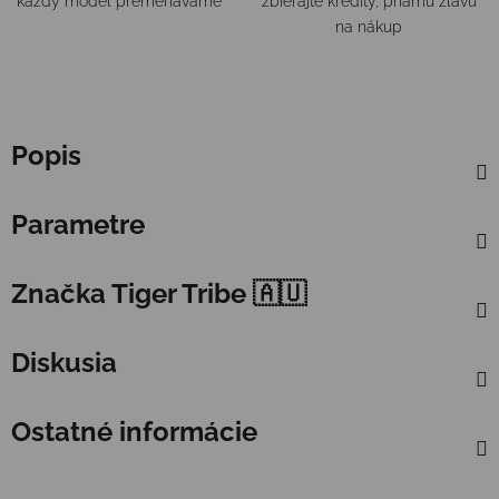
každý model premeriavame
zbierajte kredity, priamu zľavu
na nákup
Popis
Parametre
Značka
Tiger Tribe 🇦🇺
Diskusia
Ostatné informácie