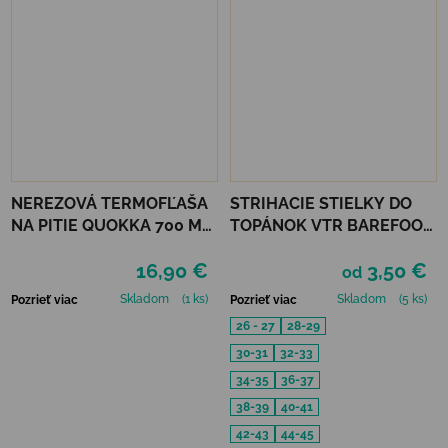
NEREZOVÁ TERMOFĽAŠA
STRIHACIE STIELKY DO
NA PITIE QUOKKA 700 ML
TOPÁNOK VTR BAREFOOT
PULSE - ABSTRACT
FROTÉ
16,90 €
3,50 €
LEAVES
od
Skladom
(1 ks)
Skladom
(5 ks)
Pozrieť viac
Pozrieť viac
26 - 27
28-29
30-31
32-33
34-35
36-37
38-39
40-41
42-43
44-45