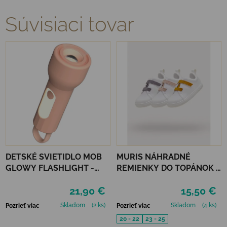
Súvisiaci tovar
DETSKÉ SVIETIDLO MOB
MURIS NÁHRADNÉ
GLOWY FLASHLIGHT -
REMIENKY DO TOPÁNOK 3
RUŽOVÁ
PÁRY - MUSTARD, SMOKE,
21,90 €
15,50 €
SKIN
Skladom
(2 ks)
Skladom
(4 ks)
Pozrieť viac
Pozrieť viac
20 - 22
23 - 25