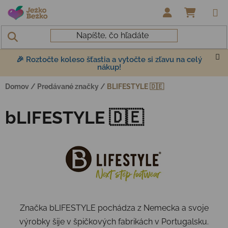
Prejsť na obsah
NÁKUP
🎉 Roztočte koleso šťastia a vytočte si zľavu na celý
nákup!
Domov
/
Predávané značky
/
BLIFESTYLE 🇩🇪
bLIFESTYLE 🇩🇪
Značka bLIFESTYLE pochádza z Nemecka a svoje
výrobky šije v špičkových fabrikách v Portugalsku.