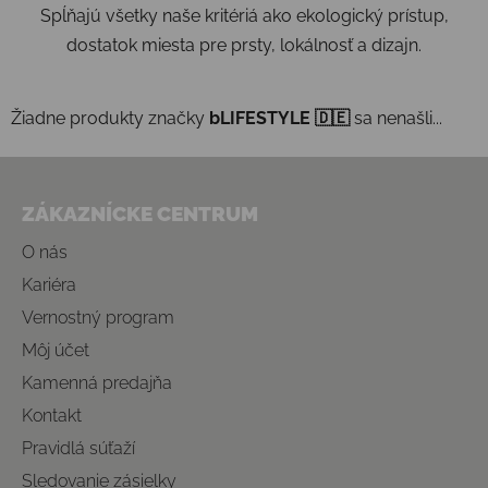
Spĺňajú všetky naše kritériá ako ekologický prístup,
dostatok miesta pre prsty, lokálnosť a dizajn.
Žiadne produkty značky
bLIFESTYLE 🇩🇪
sa nenašli...
Zápätie
ZÁKAZNÍCKE CENTRUM
O nás
Kariéra
Vernostný program
Môj účet
Kamenná predajňa
Kontakt
Pravidlá súťaží
Sledovanie zásielky