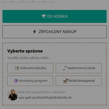
DO KOŠÍKA
ZRÝCHLENÝ NÁKUP
Vyberte správne
Využite rýchle odkazy nižšie.
Veľkostná tabuľka
Nadmerkový ťahák
Vernostný program
Strážiť dostupnosť
Radi vám pomôžeme s výberom
+421 948 123 802
info@jezkobezko.sk