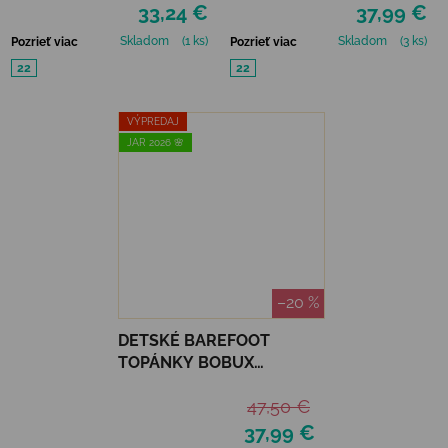
33,24 €
37,99 €
Skladom
(1 ks)
Skladom
(3 ks)
Pozrieť viac
Pozrieť viac
22
22
VÝPREDAJ
JAR 2026 🌸
–20 %
DETSKÉ BAREFOOT
TOPÁNKY BOBUX
XPLORER GO - PINK
47,50 €
LEMONADE
37,99 €