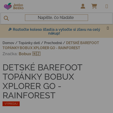
Prejsť na obsah
NÁKUP
🎉 Roztočte koleso šťastia a vytočte si zľavu na celý
nákup!
Domov
/
Topánky deti
/
Prechodné
/
DETSKÉ BAREFOOT
TOPÁNKY BOBUX XPLORER GO - RAINFOREST
Značka:
Bobux 🇳🇿
DETSKÉ BAREFOOT
TOPÁNKY BOBUX
XPLORER GO -
RAINFOREST
VÝPREDAJ