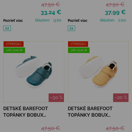
47,50 €
47,50 €
MINT
33,24 €
37,99 €
Skladom
(3 ks)
Skladom
(1 ks)
Pozrieť viac
Pozrieť viac
22
21
VÝPREDAJ
VÝPREDAJ
JAR 2026 🌸
JAR 2026 🌸
–30 %
–20 %
DETSKÉ BAREFOOT
DETSKÉ BAREFOOT
TOPÁNKY BOBUX
TOPÁNKY BOBUX
XPLORER GO -
XPLORER GO - OAK BUFF
47,50 €
47,50 €
MEDITERRANEA