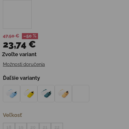
47,50 €
–50 %
23,74 €
Jednotková cena:
Zvoľte variant
Možnosti doručenia
Ďaľšie varianty
Veľkosť
18
19
20
21
22