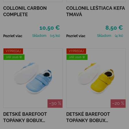
COLLONIL CARBON
COLLONIL LEŠTIACA KEFA
COMPLETE
TMAVÁ
10,50 €
8,50 €
Skladom
(>5 ks)
Skladom
(4 ks)
Pozrieť viac
Pozrieť viac
VÝPREDAJ
VÝPREDAJ
JAR 2026 🌸
JAR 2026 🌸
–30 %
–20 %
DETSKÉ BAREFOOT
DETSKÉ BAREFOOT
TOPÁNKY BOBUX
TOPÁNKY BOBUX
XPLORER GO - BALTIC SEA
XPLORER GO - MANGO