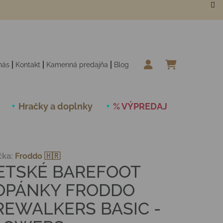
nás
Kontakt
Kamenná predajňa
Blog
NÁKUPN
Hračky a doplnky
% VÝPREDAJ
Novinky
čka:
Froddo 🇭🇷
ETSKÉ BAREFOOT
OPÁNKY FRODDO
REWALKERS BASIC -