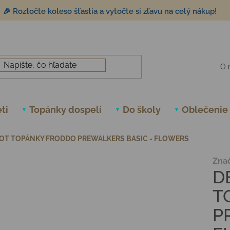
🎉 Roztočte koleso šťastia a vytočte si zľavu na celý nákup!
O 
ti
Topánky dospelí
Do školy
Oblečenie
OT TOPÁNKY FRODDO PREWALKERS BASIC - FLOWERS
Zna
D
T
P