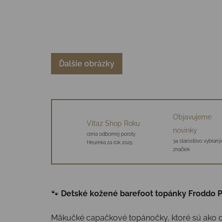
Ďalšie obrázky
Objavujeme
Víťaz Shop Roku
novinky
cena odbornej poroty
34 starostlivo vybraný
Heureka za rok 2025
značiek
🐾
Detské kožené barefoot topánky Froddo Pr
Mäkučké capačkové topánočky, ktoré sú ako d