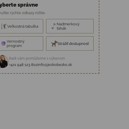
yberte správne
užite rýchle odkazy nižšie.
Nadmerkový
Veľkostná tabuľka
ťahák
Vernostný
Strážiť dostupnosť
program
Radi vám pomôžeme s výberom
+421 948 123 802
info@jezkobezko.sk