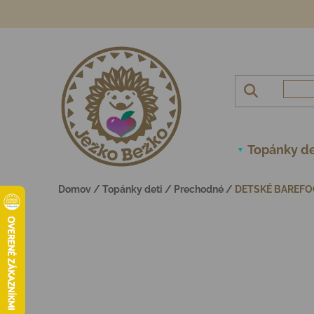
Prejsť na obsah
Topánky de
Domov
/
Topánky deti
/
Prechodné
/
DETSKÉ BAREFO