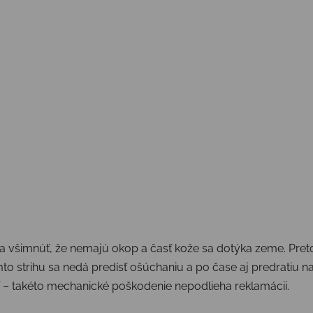
ba všimnúť, že nemajú okop a časť kože sa dotýka zeme. Pre
to strihu sa nedá predísť ošúchaniu a po čase aj predratiu 
ať – takéto mechanické poškodenie nepodlieha reklamácii.