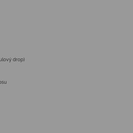
ulový drop)
psu