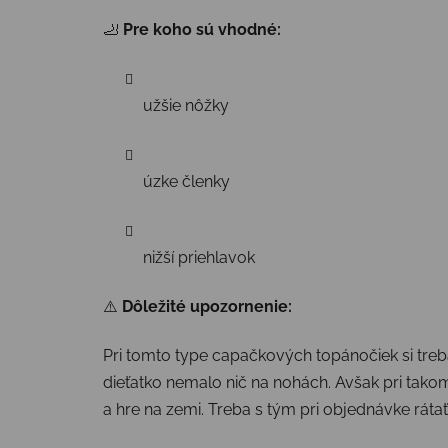
🦶
Pre koho sú vhodné:
užšie nôžky
úzke členky
nižší priehlavok
⚠️
Dôležité upozornenie:
Pri tomto type capačkových topánočiek si tre
dieťatko nemalo nič na nohách. Avšak pri takom
a hre na zemi. Treba s tým pri objednávke rát