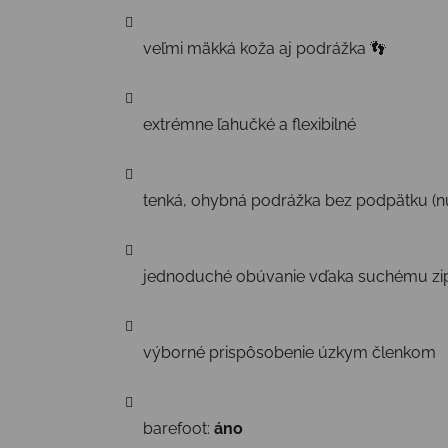
veľmi mäkká koža aj podrážka 👣
extrémne ľahučké a flexibilné
tenká, ohybná podrážka bez podpätku (n
jednoduché obúvanie vďaka suchému zi
výborné prispôsobenie úzkym členkom
barefoot:
áno