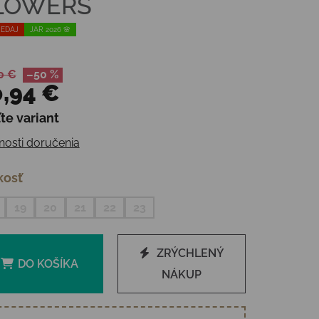
LOWERS
EDAJ
JAR 2026 🌸
0 €
–50 %
,94 €
te variant
otková cena:
osti doručenia
kosť
19
20
21
22
23
ZRÝCHLENÝ
DO KOŠÍKA
NÁKUP