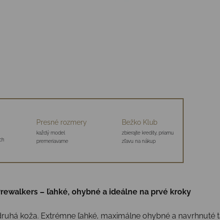
Presné rozmery
Bežko Klub
každý model
zbierajte kredity, priamu
ch
premeriavame
zľavu na nákup
ewalkers – ľahké, ohybné a ideálne na prvé kroky
ruhá koža. Extrémne ľahké, maximálne ohybné a navrhnuté t