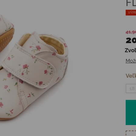
F
VÝPR
41,9
20
Zvoľ
Jedn
Možn
Veľ
18