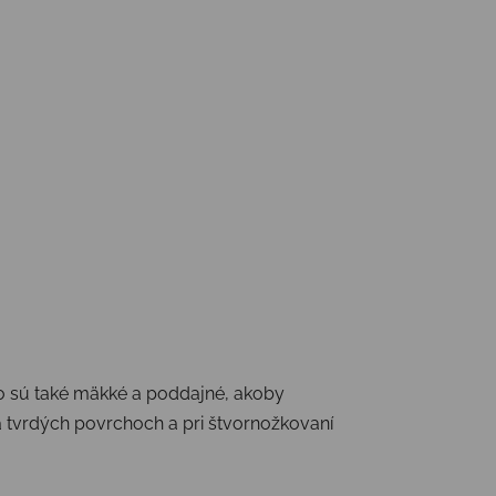
to sú také mäkké a poddajné, akoby
na tvrdých povrchoch a pri štvornožkovaní