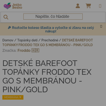
Prejsť na obsah
NÁKUP
🎉 Roztočte koleso šťastia a vytočte si zľavu na celý
nákup!
Domov
/
Topánky deti
/
Prechodné
/
DETSKÉ BAREFOOT
TOPÁNKY FRODDO TEX GO S MEMBRÁNOU - PINK/GOLD
Značka:
Froddo 🇭🇷
DETSKÉ BAREFOOT
TOPÁNKY FRODDO TEX
GO S MEMBRÁNOU -
PINK/GOLD
MEMBRÁNA ☔️