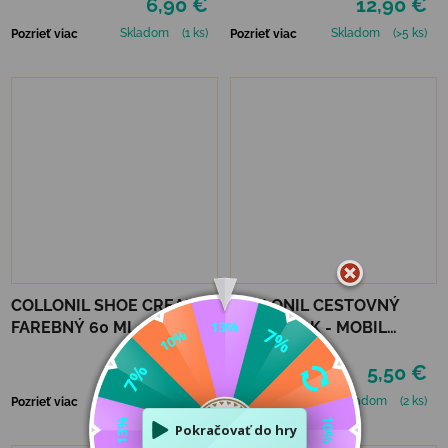
6,90 €
12,90 €
Skladom
(1 ks)
Skladom
(>5 ks)
Pozrieť viac
Pozrieť viac
COLLONIL SHOE CREAM
COLLONIL CESTOVNÝ
FAREBNÝ 60 ML -
PRÍPRAVOK - MOBIL
MIRABELLE
ČIERNY
6,90 €
5,50 €
Skladom
(1 ks)
Skladom
(2 ks)
Pozrieť viac
Pozrieť viac