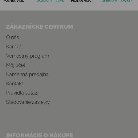
Skladom
(3 ks)
Skladom
(>5 ks)
Pozrieť viac
Pozrieť viac
Zápätie
ZÁKAZNÍCKE CENTRUM
O nás
Kariéra
Vernostný program
Môj účet
Kamenná predajňa
Kontakt
Pravidlá súťaží
Sledovanie zásielky
INFORMÁCIE O NÁKUPE