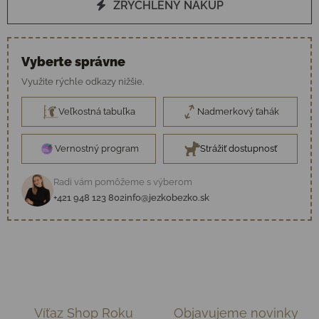
ZRÝCHLENÝ NÁKUP
Vyberte správne
Využite rýchle odkazy nižšie.
Veľkostná tabuľka
Nadmerkový ťahák
Vernostný program
Strážiť dostupnosť
Radi vám pomôžeme s výberom
+421 948 123 802
info@jezkobezko.sk
Víťaz Shop Roku
Objavujeme novinky