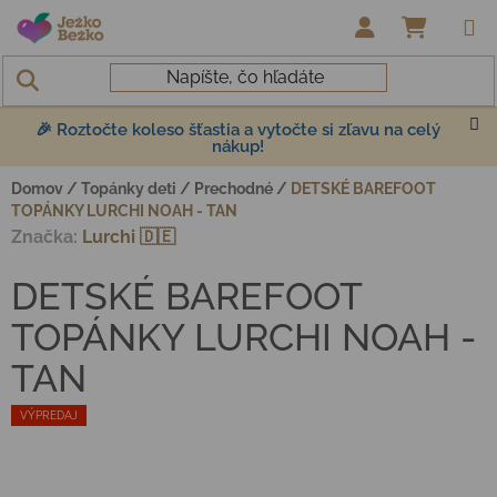
Prejsť na obsah
NÁKUP
🎉 Roztočte koleso šťastia a vytočte si zľavu na celý
nákup!
Domov
/
Topánky deti
/
Prechodné
/
DETSKÉ BAREFOOT
TOPÁNKY LURCHI NOAH - TAN
Značka:
Lurchi 🇩🇪
DETSKÉ BAREFOOT
TOPÁNKY LURCHI NOAH -
TAN
VÝPREDAJ