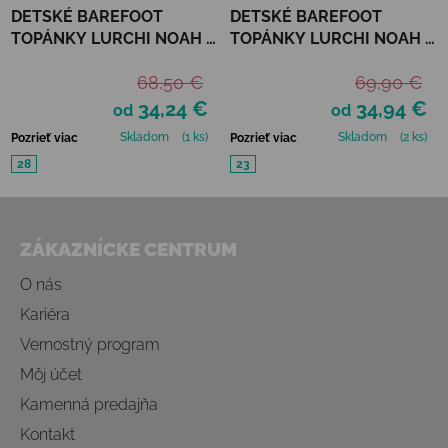
DETSKÉ BAREFOOT
DETSKÉ BAREFOOT
TOPÁNKY LURCHI NOAH -
TOPÁNKY LURCHI NOAH -
BLUE
TURKIS
68,50 €
69,90 €
34,24 €
34,94 €
od
od
Skladom
(1 ks)
Skladom
(2 ks)
Pozrieť viac
Pozrieť viac
28
23
Zápätie
ZÁKAZNÍCKE CENTRUM
O nás
Kariéra
Vernostný program
Môj účet
Kamenná predajňa
Kontakt