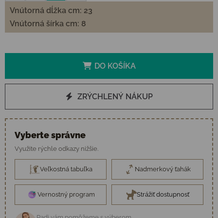
Vnútorná dĺžka cm: 23
Vnútorná šírka cm: 8
DO KOŠÍKA
ZRÝCHLENÝ NÁKUP
Vyberte správne
Využite rýchle odkazy nižšie.
Veľkostná tabuľka
Nadmerkový ťahák
Vernostný program
Strážiť dostupnosť
Radi vám pomôžeme s výberom