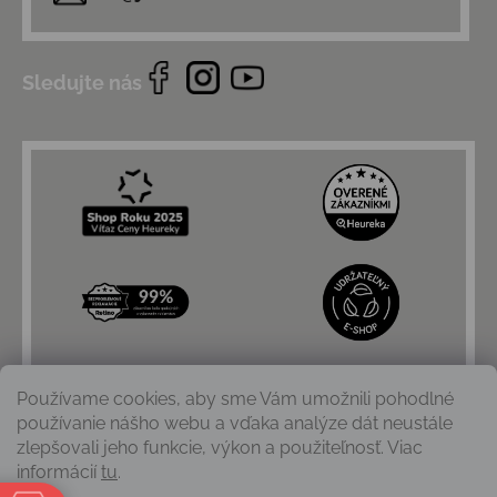
Sledujte nás
Používame cookies, aby sme Vám umožnili pohodlné
používanie nášho webu a vďaka analýze dát neustále
zlepšovali jeho funkcie, výkon a použiteľnosť. Viac
informácií
tu
.