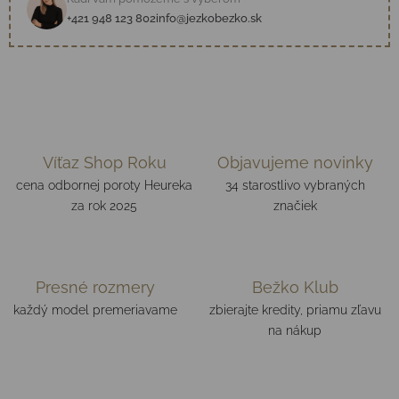
+421 948 123 802
info@jezkobezko.sk
Víťaz Shop Roku
Objavujeme novinky
cena odbornej poroty Heureka
34 starostlivo vybraných
za rok 2025
značiek
Presné rozmery
Bežko Klub
každý model premeriavame
zbierajte kredity, priamu zľavu
na nákup