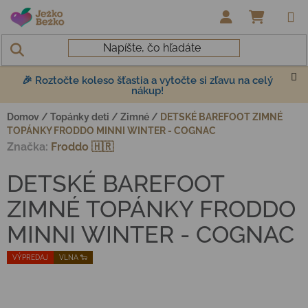
Prejsť na obsah
NÁKUP
🎉 Roztočte koleso šťastia a vytočte si zľavu na celý
nákup!
Domov
/
Topánky deti
/
Zimné
/
DETSKÉ BAREFOOT ZIMNÉ
TOPÁNKY FRODDO MINNI WINTER - COGNAC
Značka:
Froddo 🇭🇷
DETSKÉ BAREFOOT
ZIMNÉ TOPÁNKY FRODDO
MINNI WINTER - COGNAC
VÝPREDAJ
VLNA 🐑