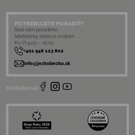
POTREBUJETE PORADIŤ?
Radi vám poradíme
telefonicky alebo e-mailom
Po-Pi 9:00 – 16:00
+421 948 123 802
info@jezkobezko.sk
Sledujte nás