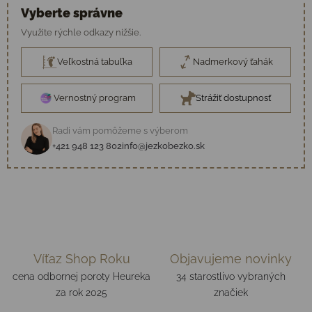
Vyberte správne
Využite rýchle odkazy nižšie.
Veľkostná tabuľka
Nadmerkový ťahák
Vernostný program
Strážiť dostupnosť
Radi vám pomôžeme s výberom
+421 948 123 802
info@jezkobezko.sk
Víťaz Shop Roku
Objavujeme novinky
cena odbornej poroty Heureka
34 starostlivo vybraných
za rok 2025
značiek