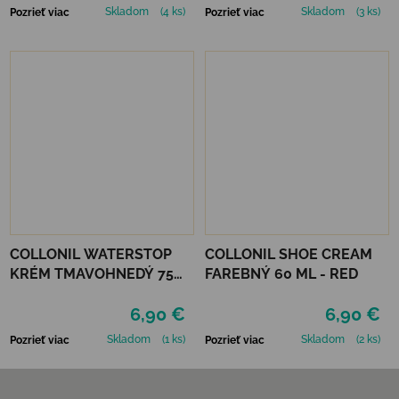
Skladom
(4 ks)
Skladom
(3 ks)
Pozrieť viac
Pozrieť viac
COLLONIL WATERSTOP
COLLONIL SHOE CREAM
KRÉM TMAVOHNEDÝ 75
FAREBNÝ 60 ML - RED
ml
6,90 €
6,90 €
Skladom
(1 ks)
Skladom
(2 ks)
Pozrieť viac
Pozrieť viac
Zápätie