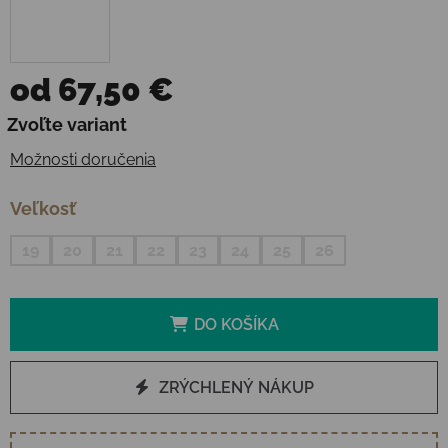
od
67,50 €
Jednotková cena:
Zvoľte variant
Možnosti doručenia
Veľkosť
19
20
21
22
23
24
25
26
DO KOŠÍKA
ZRÝCHLENÝ NÁKUP