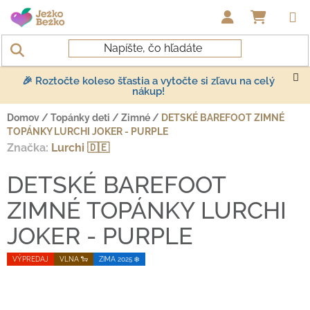
Prejsť na obsah
NÁKUP
🎉 Roztočte koleso šťastia a vytočte si zľavu na celý
nákup!
Domov
/
Topánky deti
/
Zimné
/
DETSKÉ BAREFOOT ZIMNÉ
TOPÁNKY LURCHI JOKER - PURPLE
Značka:
Lurchi 🇩🇪
DETSKÉ BAREFOOT
ZIMNÉ TOPÁNKY LURCHI
JOKER - PURPLE
VÝPREDAJ
VLNA 🐑
ZIMA 2025 ❄️