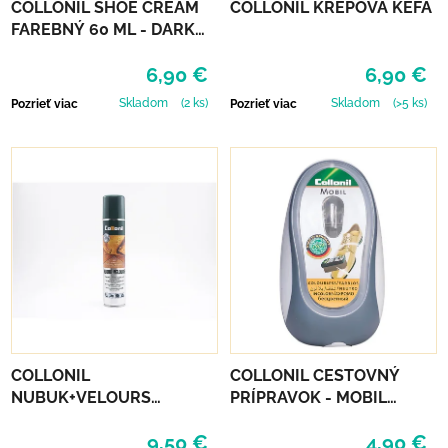
COLLONIL SHOE CREAM
COLLONIL KREPOVÁ KEFA
FAREBNÝ 60 ML - DARK
BROWN
6,90 €
6,90 €
Skladom
(2 ks)
Skladom
(>5 ks)
Pozrieť viac
Pozrieť viac
COLLONIL
COLLONIL CESTOVNÝ
NUBUK+VELOURS
PRÍPRAVOK - MOBIL
NEUTRÁLNY
NEUTRÁLNY
9,50 €
4,90 €