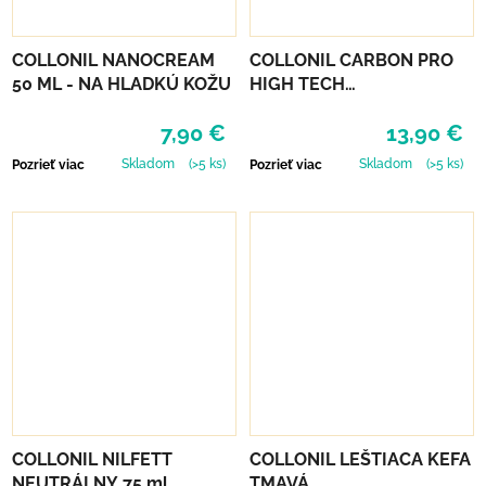
COLLONIL NANOCREAM
COLLONIL CARBON PRO
50 ML - NA HLADKÚ KOŽU
HIGH TECH
IMPREGNAČNÝ SPREJ 400
7,90 €
13,90 €
ML
Skladom
(>5 ks)
Skladom
(>5 ks)
Pozrieť viac
Pozrieť viac
COLLONIL NILFETT
COLLONIL LEŠTIACA KEFA
NEUTRÁLNY 75 ml
TMAVÁ