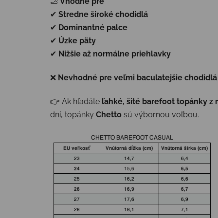
🦶
Vhodné pre
✔
Stredne široké chodidlá
✔
Dominantné palce
✔
Úzke päty
✔
Nižšie až normálne priehlavky
❌
Nevhodné pre veľmi baculatejšie chodidlá
👉 Ak hľadáte
ľahké, šité barefoot topánky z
dní, topánky
Chetto
sú výbornou voľbou.