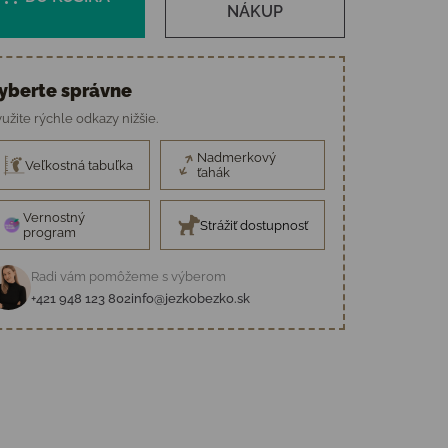
NÁKUP
yberte správne
užite rýchle odkazy nižšie.
Nadmerkový
Veľkostná tabuľka
ťahák
Vernostný
Strážiť dostupnosť
program
Radi vám pomôžeme s výberom
+421 948 123 802
info@jezkobezko.sk