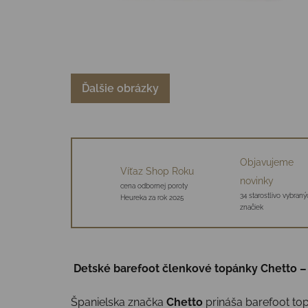
Ďalšie obrázky
Objavujeme
Víťaz Shop Roku
novinky
cena odbornej poroty
34 starostlivo vybraný
Heureka za rok 2025
značiek
Detské barefoot členkové topánky Chetto – 
Španielska značka
Chetto
prináša barefoot top