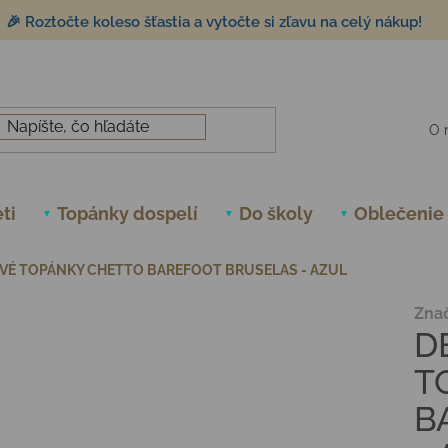
🎉 Roztočte koleso šťastia a vytočte si zľavu na celý nákup!
O 
ti
Topánky dospelí
Do školy
Oblečenie
VÉ TOPÁNKY CHETTO BAREFOOT BRUSELAS - AZUL
Zna
D
T
B