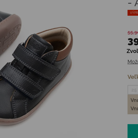
-
VÝPR
55,9
39
Zvoľ
Jedn
Možn
Veľ
25
Vnú
Vnú