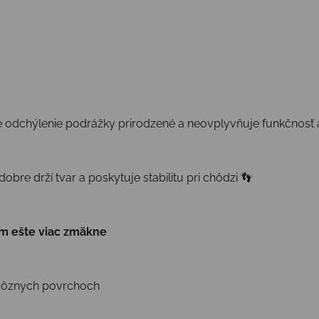
rne odchýlenie podrážky prirodzené a neovplyvňuje funkčnosť a
dobre drží tvar a poskytuje stabilitu pri chôdzi 👣
ím ešte viac zmäkne
 rôznych povrchoch