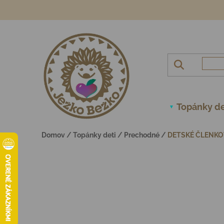
Prejsť na obsah
Topánky de
Domov
/
Topánky deti
/
Prechodné
/
DETSKÉ ČLENKO