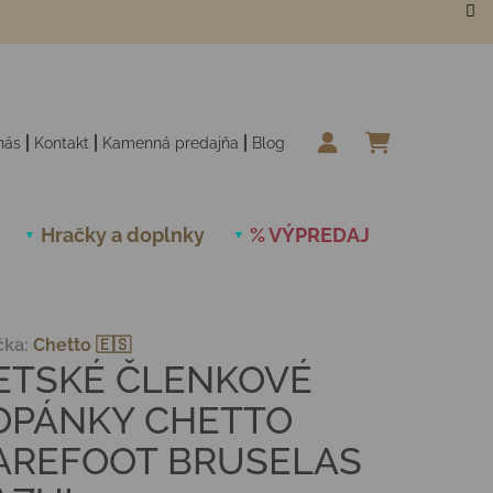
nás
Kontakt
Kamenná predajňa
Blog
NÁKUPN
Hračky a doplnky
% VÝPREDAJ
Novinky
čka:
Chetto 🇪🇸
ETSKÉ ČLENKOVÉ
OPÁNKY CHETTO
AREFOOT BRUSELAS