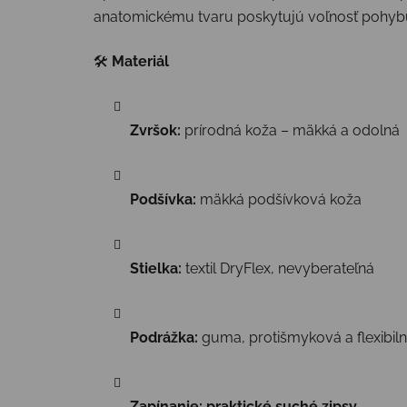
anatomickému tvaru poskytujú voľnosť pohybu,
🛠
Materiál
Zvršok:
prírodná koža – mäkká a odolná
Podšívka:
mäkká podšívková koža
Stielka:
textil DryFlex, nevyberateľná
Podrážka:
guma, protišmyková a flexibil
Zapínanie:
praktické suché zipsy