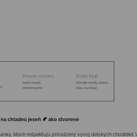
Presné rozmery
Bežko Klub
každý model
zbierajte kredity, priamu
ch
premeriavame
zľavu na nákup
na chladnú jeseň 🍂 ako stvorené
ánky, ktoré rešpektujú prirodzený vývoj detských chodidiel.