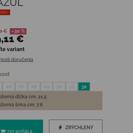
 AZUL
EDAJ
0 €
–30 %
,11 €
te variant
otková cena:
osti doručenia
kosť
26
27
28
29
30
31
32
torná dĺžka cm: 21.5
torná šírka cm: 7.8
ZRÝCHLENÝ
DO KOŠÍKA