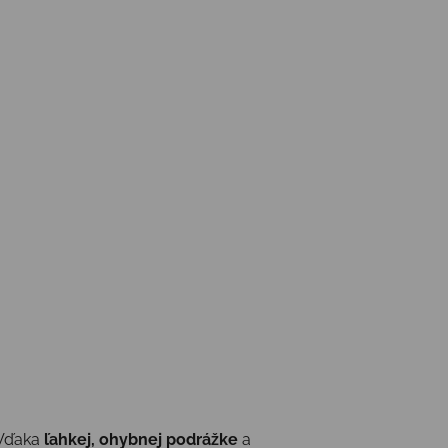
 Vďaka
ľahkej, ohybnej podrážke
a