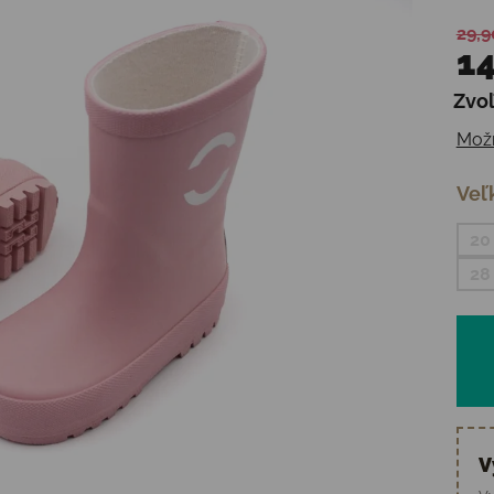
29,9
14
Zvoľ
Jedn
Možn
Veľ
20
28
V