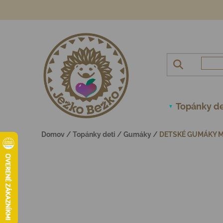
Prejsť na obsah
Topánky de
Domov
/
Topánky deti
/
Gumáky
/
DETSKÉ GUMÁKY MI