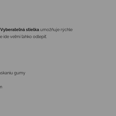
.
Vyberateľná stielka
umožňuje rýchle
ide veľmi ľahko odlepiť.
raskaniu gumy
ám