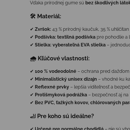
Vďaka prírodnej gume sú
bez škodlivých láto
🛠 Materiál:
✔
Zvršok:
43 % prírodný kaučuk, 35 % uhličitan
✔
Podšívka:
textilná podšívka
pre pohodlie a 
✔
Stielka:
vyberateľná EVA stielka
– jednoduc
🌧 Kľúčové vlastnosti:
✔
100 % vodeodolné
– ochrana pred dažďo
✔
Minimalistický unisex dizajn
– vhodné ku k
✔
Reflexné prvky
– lepšia viditeľnosť a bezpe
✔
Protišmyková podrážka
– bezpečnosť aj na
✔
Bez PVC, ťažkých kovov, chlórovaných par
🦶 Pre koho sú ideálne?
✔
Určené pre normálne chodidlá
– nie sú vh