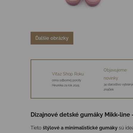
Ďalšie obrázky
Objavujeme
Víťaz Shop Roku
novinky
cena odbornej poroty
34 starostlivo vybraný
Heureka za rok 2025
značiek
Dizajnové detské gumáky Mikk-line 
Tieto
štýlové a minimalistické gumáky
sú ideá