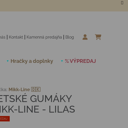
nás
Kontakt
Kamenná predajňa
Blog
NÁKUPN
Hračky a doplnky
% VÝPREDAJ
Novinky
čka:
Mikk-Line 🇩🇰
ETSKÉ GUMÁKY
IKK-LINE - LILAS
EDAJ