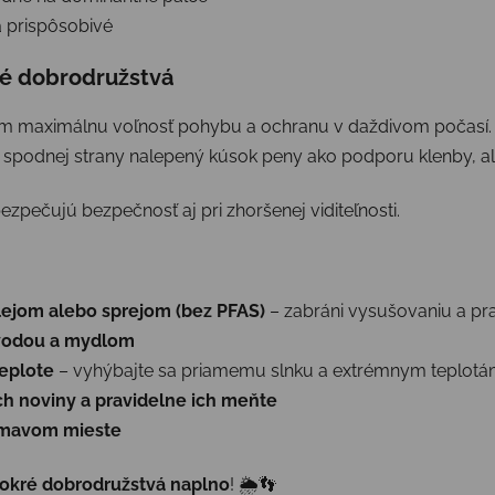
 a prispôsobivé
é dobrodružstvá
m maximálnu voľnosť pohybu a ochranu v daždivom počasí
spodnej strany nalepený kúsok peny ako podporu klenby, ale 
zpečujú bezpečnosť aj pri zhoršenej viditeľnosti.
lejom alebo sprejom (bez PFAS)
– zabráni vysušovaniu a p
 vodou a mydlom
teplote
– vyhýbajte sa priamemu slnku a extrémnym teplot
ch noviny a pravidelne ich meňte
 tmavom mieste
mokré dobrodružstvá naplno
! 🌦👣