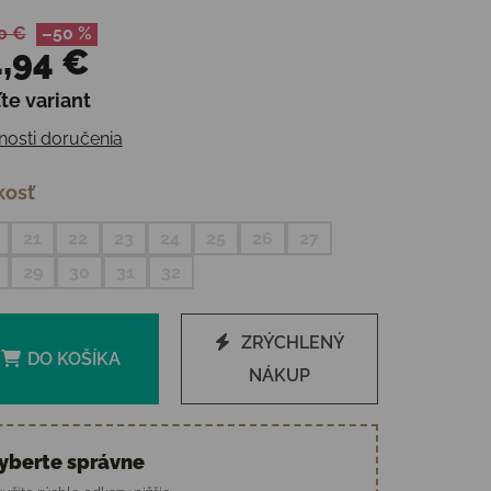
0 €
–50 %
,94 €
te variant
otková cena:
osti doručenia
kosť
21
22
23
24
25
26
27
29
30
31
32
ZRÝCHLENÝ
DO KOŠÍKA
NÁKUP
yberte správne