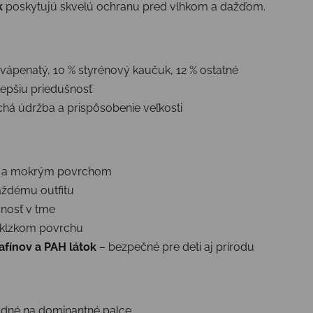
k
poskytujú skvelú ochranu pred vlhkom a dažďom.
 vápenatý, 10 % styrénový kaučuk, 12 % ostatné
lepšiu priedušnosť
há údržba a prispôsobenie veľkosti
m a mokrým povrchom
aždému outfitu
čnosť v tme
 klzkom povrchu
afínov a PAH látok
– bezpečné pre deti aj prírodu
odné na dominantné palce