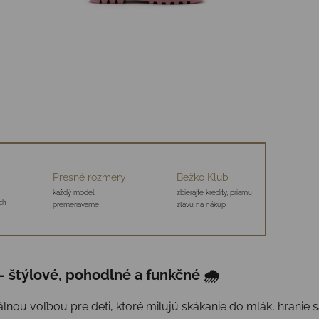
Presné rozmery
Bežko Klub
každý model
zbierajte kredity, priamu
ch
premeriavame
zľavu na nákup
– štýlové, pohodlné a funkčné
🌧
lnou voľbou pre deti, ktoré milujú skákanie do mlák, hranie s