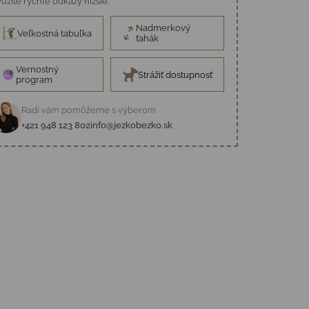
užite rýchle odkazy nižšie.
Nadmerkový
Veľkostná tabuľka
ťahák
Vernostný
Strážiť dostupnosť
program
Radi vám pomôžeme s výberom
+421 948 123 802
info@jezkobezko.sk