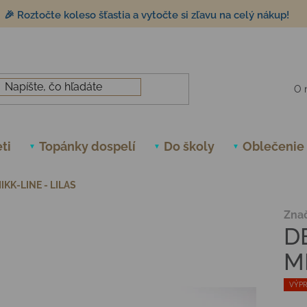
🎉 Roztočte koleso šťastia a vytočte si zľavu na celý nákup!
O 
ti
Topánky dospelí
Do školy
Oblečenie
KK-LINE - LILAS
Zna
D
M
VÝPR