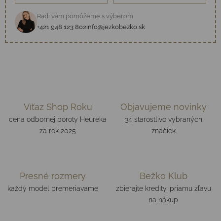
Radi vám pomôžeme s výberom
+421 948 123 802
info@jezkobezko.sk
Víťaz Shop Roku
Objavujeme novinky
cena odbornej poroty Heureka
34 starostlivo vybraných
za rok 2025
značiek
Presné rozmery
Bežko Klub
každý model premeriavame
zbierajte kredity, priamu zľavu
na nákup