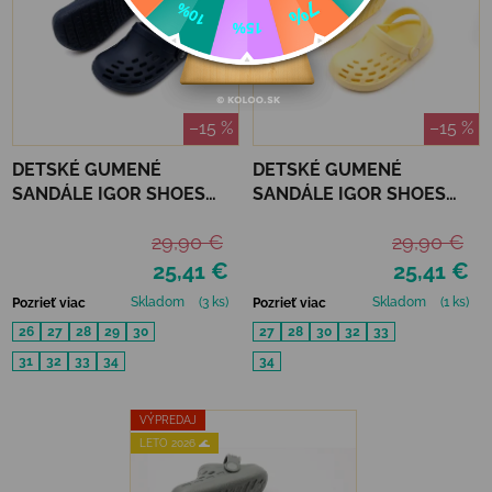
–15 %
–15 %
DETSKÉ GUMENÉ
DETSKÉ GUMENÉ
SANDÁLE IGOR SHOES
SANDÁLE IGOR SHOES
SPORT - MARINO
SPORT - VANILLA
29,90 €
29,90 €
25,41 €
25,41 €
Skladom
(3 ks)
Skladom
(1 ks)
Pozrieť viac
Pozrieť viac
26
27
28
29
30
27
28
30
32
33
31
32
33
34
34
VÝPREDAJ
LETO 2026 🌊