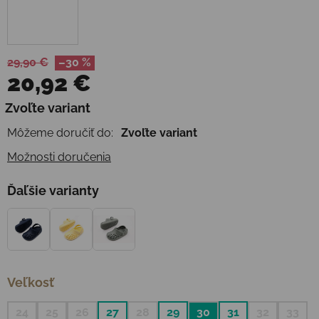
29,90 €
–30 %
20,92 €
Jednotková cena:
Zvoľte variant
Môžeme doručiť do:
Zvoľte variant
Možnosti doručenia
Ďaľšie varianty
Veľkosť
24
25
26
27
28
29
30
31
32
33