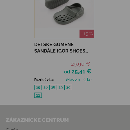
–15 %
DETSKÉ GUMENÉ
SANDÁLE IGOR SHOES
SPORT - VERDE
29,90 €
25,41 €
od
Skladom
(3 ks)
Pozrieť viac
25
26
28
29
30
33
Zápätie
ZÁKAZNÍCKE CENTRUM