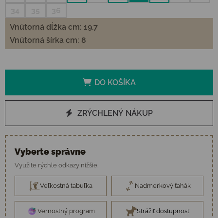
34
35
36
Vnútorná dĺžka cm: 19.7
Vnútorná šírka cm: 8
DO KOŠÍKA
ZRÝCHLENÝ NÁKUP
Vyberte správne
Využite rýchle odkazy nižšie.
Veľkostná tabuľka
Nadmerkový ťahák
Vernostný program
Strážiť dostupnosť