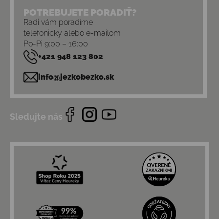
POTREBUJETE PORADIŤ?
Radi vám poradíme
telefonicky alebo e-mailom
Po-Pi 9:00 – 16:00
+421 948 123 802
info@jezkobezko.sk
Sledujte nás