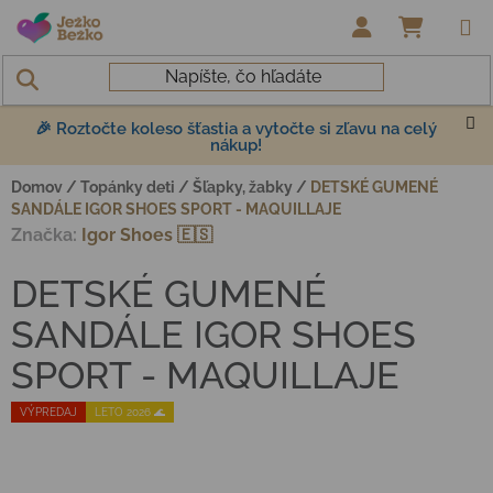
Prejsť na obsah
NÁKUP
🎉 Roztočte koleso šťastia a vytočte si zľavu na celý
nákup!
Domov
/
Topánky deti
/
Šľapky, žabky
/
DETSKÉ GUMENÉ
SANDÁLE IGOR SHOES SPORT - MAQUILLAJE
Značka:
Igor Shoes 🇪🇸
DETSKÉ GUMENÉ
SANDÁLE IGOR SHOES
SPORT - MAQUILLAJE
VÝPREDAJ
LETO 2026 🌊