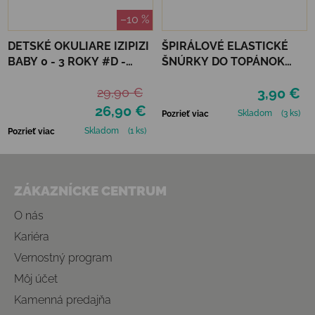
–10 %
DETSKÉ OKULIARE IZIPIZI
ŠPIRÁLOVÉ ELASTICKÉ
BABY 0 - 3 ROKY #D -
ŠNÚRKY DO TOPÁNOK
APRICOT POLARIZED
VTR - NEÓNOVO ŽLTÁ
29,90 €
3,90 €
26,90 €
Skladom
(3 ks)
Pozrieť viac
Skladom
(1 ks)
Pozrieť viac
Zápätie
ZÁKAZNÍCKE CENTRUM
O nás
Kariéra
Vernostný program
Môj účet
Kamenná predajňa