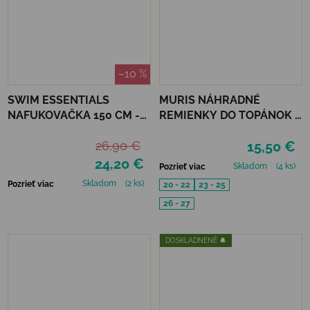
–10 %
SWIM ESSENTIALS
MURIS NÁHRADNÉ
NAFUKOVAČKA 150 CM -
REMIENKY DO TOPÁNOK 3
ČAJKA
PÁRY - MUSTARD, SMOKE,
26,90 €
15,50 €
SKIN
24,20 €
Skladom
(4 ks)
Pozrieť viac
Skladom
(2 ks)
Pozrieť viac
20 - 22
23 - 25
26 - 27
DOSKLADNENÉ 🔔