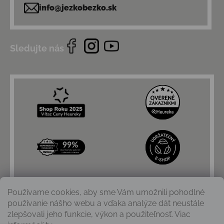
info@jezkobezko.sk
Sledujte nás
Používame cookies, aby sme Vám umožnili pohodlné
používanie nášho webu a vďaka analýze dát neustále
zlepšovali jeho funkcie, výkon a použiteľnosť. Viac