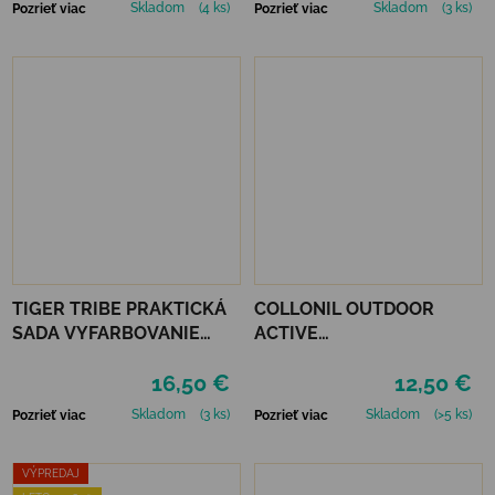
Skladom
(4 ks)
Skladom
(3 ks)
Pozrieť viac
Pozrieť viac
TIGER TRIBE PRAKTICKÁ
COLLONIL OUTDOOR
SADA VYFARBOVANIE
ACTIVE
PODĽA ČÍSEL - UNICORN
LEATHER&TEXTILE
16,50 €
12,50 €
DREAMING
Skladom
(3 ks)
Skladom
(>5 ks)
Pozrieť viac
Pozrieť viac
VÝPREDAJ