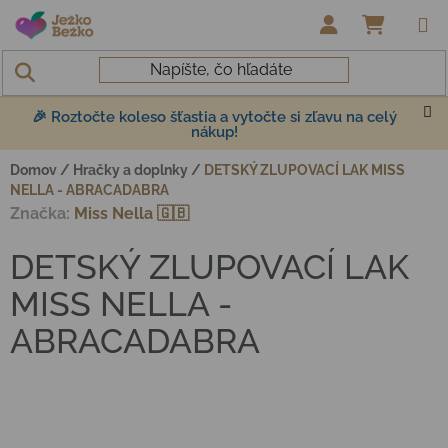
Prejsť na obsah
NÁKUP
🎉 Roztočte koleso šťastia a vytočte si zľavu na celý
nákup!
Domov
/
Hračky a doplnky
/
DETSKÝ ZLUPOVACÍ LAK MISS
NELLA - ABRACADABRA
Značka:
Miss Nella 🇬🇧
DETSKÝ ZLUPOVACÍ LAK
MISS NELLA -
ABRACADABRA