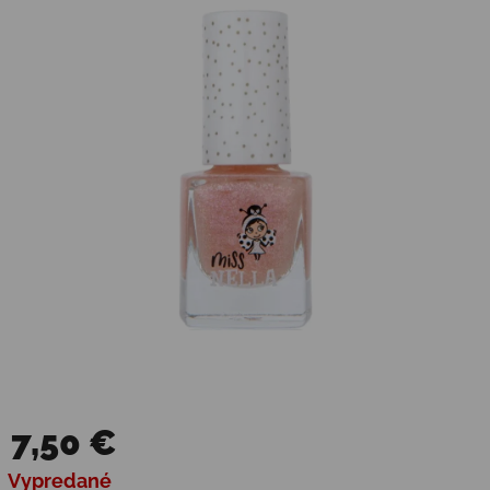
7,50 €
Jednotková cena:
Vypredané