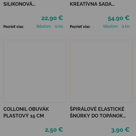
SILIKONOVÁ
KREATÍVNA SADA
OMAĽOVÁNKA – POD
STARTER CRAFT KIT
22,90 €
54,90 €
MOROM
RESIN CASTING CONCH
Skladom
(2 ks)
Skladom
(1 ks)
Pozrieť viac
Pozrieť viac
COLLONIL OBUVÁK
ŠPIRÁLOVÉ ELASTICKÉ
PLASTOVÝ 15 CM
ŠNÚRKY DO TOPÁNOK
VTR - ZELENÁ
2,50 €
3,90 €