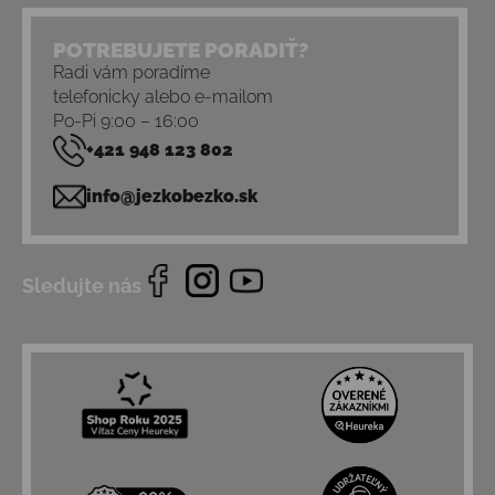
POTREBUJETE PORADIŤ?
Radi vám poradíme
telefonicky alebo e-mailom
Po-Pi 9:00 – 16:00
+421 948 123 802
info@jezkobezko.sk
Sledujte nás