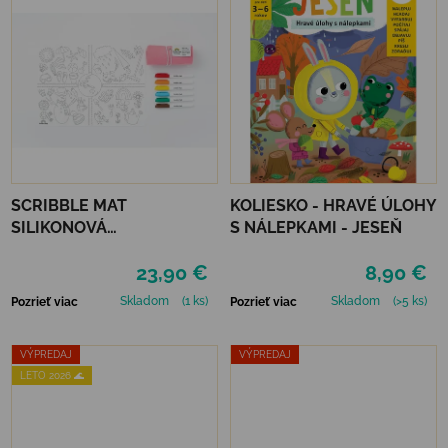
SCRIBBLE MAT
KOLIESKO - HRAVÉ ÚLOHY
SILIKONOVÁ
S NÁLEPKAMI - JESEŇ
OMAĽOVÁNKA – ROČNÉ
23,90 €
8,90 €
OBDOBIE
Skladom
(1 ks)
Skladom
(>5 ks)
Pozrieť viac
Pozrieť viac
VÝPREDAJ
VÝPREDAJ
LETO 2026 🌊