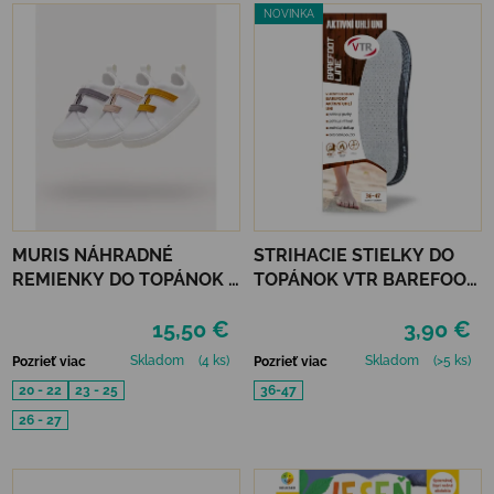
NOVINKA
MURIS NÁHRADNÉ
STRIHACIE STIELKY DO
REMIENKY DO TOPÁNOK 3
TOPÁNOK VTR BAREFOOT
PÁRY - MUSTARD, SMOKE,
AKTÍVNE UHLIE UNI
15,50 €
3,90 €
SKIN
Skladom
(4 ks)
Skladom
(>5 ks)
Pozrieť viac
Pozrieť viac
20 - 22
23 - 25
36-47
26 - 27