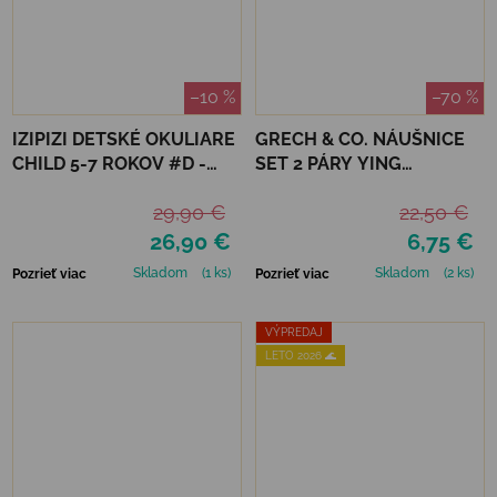
–10 %
–70 %
IZIPIZI DETSKÉ OKULIARE
GRECH & CO. NÁUŠNICE
CHILD 5-7 ROKOV #D -
SET 2 PÁRY YING
TURQUOISE STONE
YANG+PEACE
29,90 €
22,50 €
26,90 €
6,75 €
Skladom
(1 ks)
Skladom
(2 ks)
Pozrieť viac
Pozrieť viac
VÝPREDAJ
LETO 2026 🌊