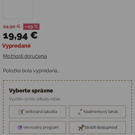
24,90 €
–19 %
19,94 €
Jednotková cena:
Vypredané
Možnosti doručenia
Položka bola vypredaná…
Vyberte správne
Využite rýchle odkazy nižšie.
Veľkostná tabuľka
Nadmerkový ťahák
Vernostný program
Strážiť dostupnosť