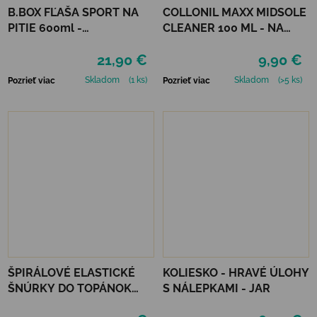
B.BOX FĽAŠA SPORT NA
COLLONIL MAXX MIDSOLE
PITIE 600ml -
CLEANER 100 ML - NA
INDIGOVÁ/RUŽOVÁ
PODRÁŽKY
21,90 €
9,90 €
Skladom
(1 ks)
Skladom
(>5 ks)
Pozrieť viac
Pozrieť viac
ŠPIRÁLOVÉ ELASTICKÉ
KOLIESKO - HRAVÉ ÚLOHY
ŠNÚRKY DO TOPÁNOK
S NÁLEPKAMI - JAR
VTR - NEÓNOVO ZELENÁ