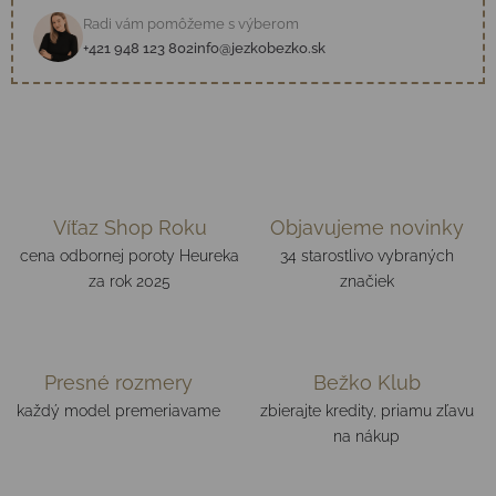
Radi vám pomôžeme s výberom
+421 948 123 802
info@jezkobezko.sk
Víťaz Shop Roku
Objavujeme novinky
cena odbornej poroty Heureka
34 starostlivo vybraných
za rok 2025
značiek
Presné rozmery
Bežko Klub
každý model premeriavame
zbierajte kredity, priamu zľavu
na nákup