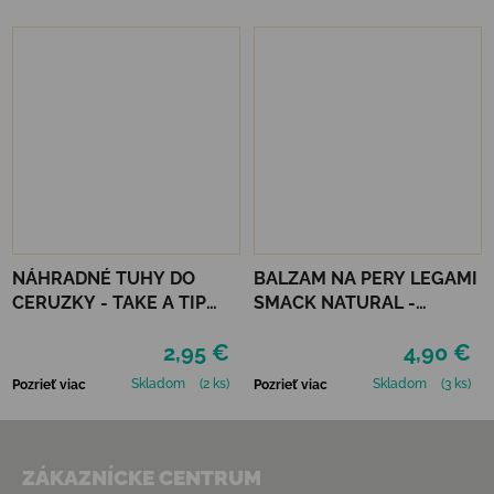
NÁHRADNÉ TUHY DO
BALZAM NA PERY LEGAMI
CERUZKY - TAKE A TIP
SMACK NATURAL -
REFILL SET
PUREALOE
2,95 €
4,90 €
Skladom
(2 ks)
Skladom
(3 ks)
Pozrieť viac
Pozrieť viac
Zápätie
ZÁKAZNÍCKE CENTRUM