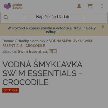
Prejsť na obsah
NÁKUP
🎉 Roztočte koleso šťastia a vytočte si zľavu na celý
nákup!
Domov
/
Hračky a doplnky
/
VODNÁ ŠMYKĽAVKA SWIM
ESSENTIALS - CROCODILE
Značka:
Swim Essentials 🇳🇱
VODNÁ ŠMYKĽAVKA
SWIM ESSENTIALS -
CROCODILE
VÝPREDAJ