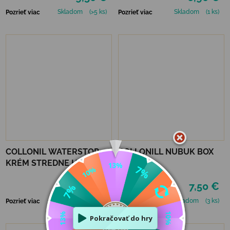
Skladom
(>5 ks)
Skladom
(1 ks)
Pozrieť viac
Pozrieť viac
COLLONIL WATERSTOP
COLLONILL NUBUK BOX
KRÉM STREDNE HNEDÝ 75
ml
6,90 €
7,50 €
Skladom
(2 ks)
Skladom
(3 ks)
Pozrieť viac
Pozrieť viac