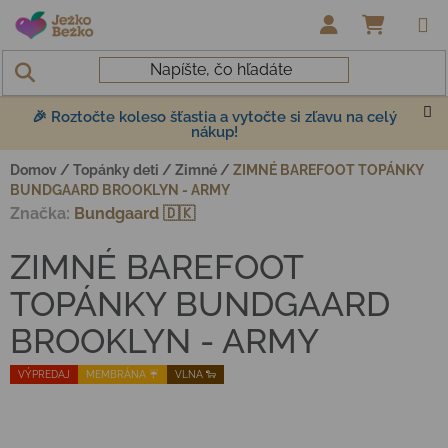
Prejsť na obsah
NÁKUP
🎉 Roztočte koleso šťastia a vytočte si zľavu na celý
nákup!
Domov
/
Topánky deti
/
Zimné
/
ZIMNÉ BAREFOOT TOPÁNKY
BUNDGAARD BROOKLYN - ARMY
Značka:
Bundgaard 🇩🇰
ZIMNÉ BAREFOOT
TOPÁNKY BUNDGAARD
BROOKLYN - ARMY
VÝPREDAJ
MEMBRÁNA ☔️
VLNA 🐑