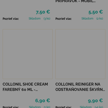
PRÍPRAVOK - MOBIL
ČIERNY
7,50 €
5,50 €
Skladom
(3 ks)
Skladom
(2 ks)
Pozrieť viac
Pozrieť viac
COLLONIL SHOE CREAM
COLLONIL REINIGER NA
FAREBNÝ 60 ML -
ODSTRAŇOVANIE ŠKVŔN
MIRABELLE
200 ML
6,90 €
9,90 €
Skladom
(1 ks)
Skladom
(>5 ks)
Pozrieť viac
Pozrieť viac