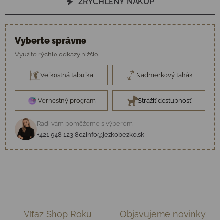
ZRÝCHLENÝ NÁKUP
Vyberte správne
Využite rýchle odkazy nižšie.
Veľkostná tabuľka
Nadmerkový ťahák
Vernostný program
Strážiť dostupnosť
Radi vám pomôžeme s výberom
+421 948 123 802
info@jezkobezko.sk
Víťaz Shop Roku
Objavujeme novinky