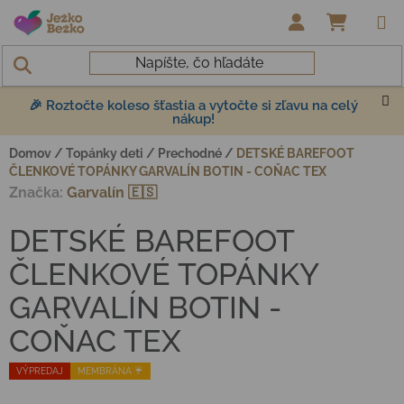
Prejsť na obsah
NÁKUP
🎉 Roztočte koleso šťastia a vytočte si zľavu na celý
nákup!
Domov
/
Topánky deti
/
Prechodné
/
DETSKÉ BAREFOOT
ČLENKOVÉ TOPÁNKY GARVALÍN BOTIN - COŇAC TEX
Značka:
Garvalín 🇪🇸
DETSKÉ BAREFOOT
ČLENKOVÉ TOPÁNKY
GARVALÍN BOTIN -
COŇAC TEX
VÝPREDAJ
MEMBRÁNA ☔️