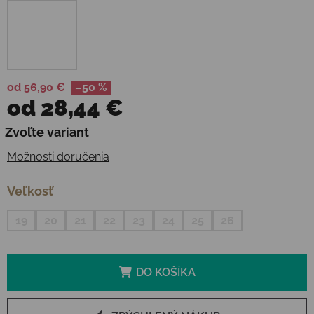
od 56,90 €
–50 %
od
28,44 €
Jednotková cena:
Zvoľte variant
Možnosti doručenia
Veľkosť
19
20
21
22
23
24
25
26
DO KOŠÍKA