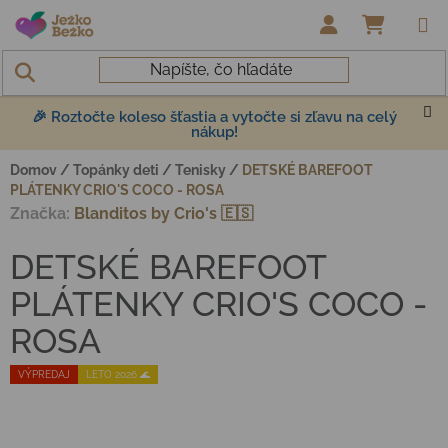
Prejsť na obsah
NÁKUP
🎉 Roztočte koleso šťastia a vytočte si zľavu na celý
nákup!
Domov
/
Topánky deti
/
Tenisky
/
DETSKÉ BAREFOOT
PLÁTENKY CRIO'S COCO - ROSA
Značka:
Blanditos by Crio's 🇪🇸
DETSKÉ BAREFOOT
PLÁTENKY CRIO'S COCO -
ROSA
VÝPREDAJ
LETO 2026 🌊