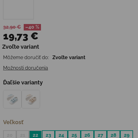
32,90 €
–40 %
19,73 €
Jednotková cena:
Zvoľte variant
Môžeme doručiť do:
Zvoľte variant
Možnosti doručenia
Ďaľšie varianty
Veľkosť
20
21
22
23
24
25
26
27
28
29