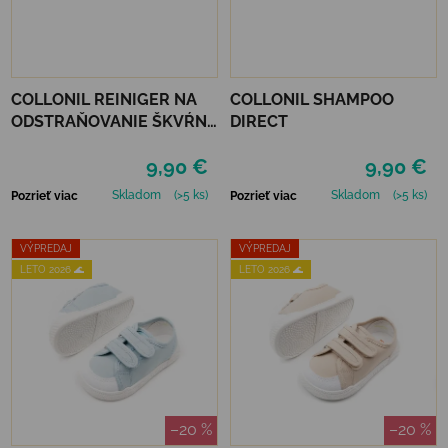
COLLONIL REINIGER NA
COLLONIL SHAMPOO
ODSTRAŇOVANIE ŠKVŔN
DIRECT
200 ML
9,90 €
9,90 €
Skladom
(>5 ks)
Skladom
(>5 ks)
Pozrieť viac
Pozrieť viac
VÝPREDAJ
VÝPREDAJ
LETO 2026 🌊
LETO 2026 🌊
–20 %
–20 %