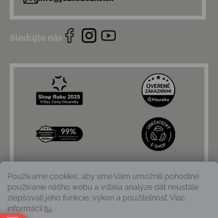
Sledujte nás
Používame cookies, aby sme Vám umožnili pohodlné
používanie nášho webu a vďaka analýze dát neustále
zlepšovali jeho funkcie, výkon a použiteľnosť. Viac
informácií
tu
.