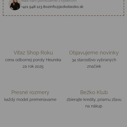
Radi vám pomôžeme s výberom
+421 948 123 802
info@jezkobezko.sk
Víťaz Shop Roku
Objavujeme novinky
cena odbornej poroty Heureka
34 starostlivo vybraných
za rok 2025
značiek
Presné rozmery
Bežko Klub
každý model premeriavame
zbierajte kredity, priamu zľavu
na nákup