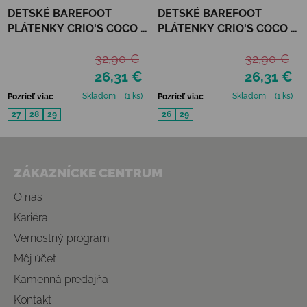
DETSKÉ BAREFOOT
DETSKÉ BAREFOOT
PLÁTENKY CRIO'S COCO -
PLÁTENKY CRIO'S COCO -
AZUL
BEIGE
32,90 €
32,90 €
26,31 €
26,31 €
Skladom
(1 ks)
Skladom
(1 ks)
Pozrieť viac
Pozrieť viac
27
28
29
26
29
Zápätie
ZÁKAZNÍCKE CENTRUM
O nás
Kariéra
Vernostný program
Môj účet
Kamenná predajňa
Kontakt