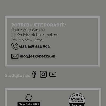
POTREBUJETE PORADIŤ?
Radi vám poradíme
telefonicky alebo e-mailom
Po-Pi 9:00 – 16:00
+421 948 123 802
info@jezkobezko.sk
Sledujte nás