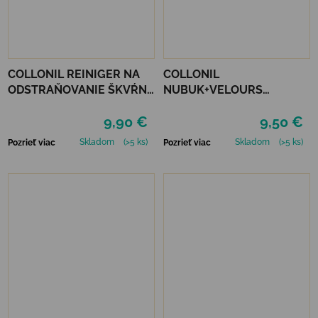
COLLONIL REINIGER NA
COLLONIL
ODSTRAŇOVANIE ŠKVŔN
NUBUK+VELOURS
200 ML
NEUTRÁLNY
9,90 €
9,50 €
Skladom
(>5 ks)
Skladom
(>5 ks)
Pozrieť viac
Pozrieť viac