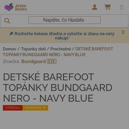
Prejsť na obsah
NÁKUP
🎉 Roztočte koleso šťastia a vytočte si zľavu na celý
nákup!
Domov
/
Topánky deti
/
Prechodné
/
DETSKÉ BAREFOOT
TOPÁNKY BUNDGAARD NERO - NAVY BLUE
Značka:
Bundgaard 🇩🇰
DETSKÉ BAREFOOT
TOPÁNKY BUNDGAARD
NERO - NAVY BLUE
VÝPREDAJ
MEMBRÁNA ☔️