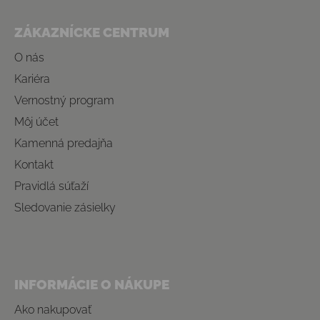
Zápätie
ZÁKAZNÍCKE CENTRUM
O nás
Kariéra
Vernostný program
Môj účet
Kamenná predajňa
Kontakt
Pravidlá súťaží
Sledovanie zásielky
INFORMÁCIE O NÁKUPE
Ako nakupovať