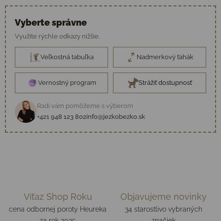
Vyberte správne
Využite rýchle odkazy nižšie.
Veľkostná tabuľka
Nadmerkový ťahák
Vernostný program
Strážiť dostupnosť
Radi vám pomôžeme s výberom
+421 948 123 802
info@jezkobezko.sk
Víťaz Shop Roku
Objavujeme novinky
cena odbornej poroty Heureka
34 starostlivo vybraných
za rok 2025
značiek