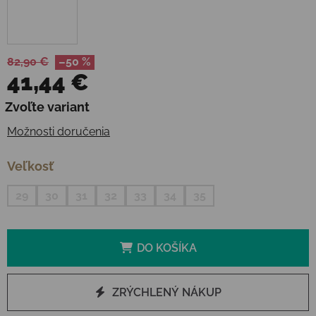
82,90 €
–50 %
41,44 €
Jednotková cena:
Zvoľte variant
Možnosti doručenia
Veľkosť
29
30
31
32
33
34
35
DO KOŠÍKA
ZRÝCHLENÝ NÁKUP