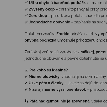
✅
Ultra ohybná barefoot podrážka
– maximál
✅
Zvýšený okop
– chráni topánky aj prsty pr
✅
Zero drop
– prirodzená poloha chodidla pre
✅
Jednoduché obúvanie
– zapínanie na suchý 
Obľúbená značka
Froddo
prináša na trh
vylepš
ohybná podrážka
umožňuje prirodzenú chôdzu,
Zvršok aj vnútro sú vyrobené z
mäkkej, pried
jednoduché obúvanie a pevné dotiahnutie na ú
🦶
Pre koho sú ideálne?
✔
Mierne plutvičky
, vhodné aj na dominantný
✔
Úzke päty a členky
– skvele sa dajú dotiahn
✔
Nižší aj mierne vyšší priehlavok
– prispôsobi
👣
Päta nad gumou nie je spevnená
, vďaka č