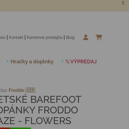
nás
Kontakt
Kamenná predajňa
Blog
NÁKUPN
Hračky a doplnky
% VÝPREDAJ
Novinky
čka:
Froddo 🇭🇷
ETSKÉ BAREFOOT
OPÁNKY FRODDO
AZE - FLOWERS