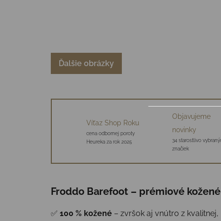
Ďalšie obrázky
Objavujeme
Víťaz Shop Roku
novinky
cena odbornej poroty
34 starostlivo vybraný
Heureka za rok 2025
značiek
Froddo Barefoot – prémiové kožené 
✅
100 % kožené
– zvršok aj vnútro z kvalitne