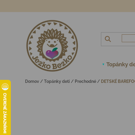
Prejsť na obsah
Topánky de
Domov
/
Topánky deti
/
Prechodné
/
DETSKÉ BAREFO