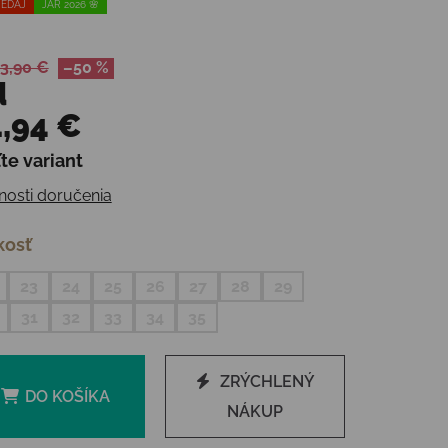
EDAJ
JAR 2026 🌸
3,90 €
–50 %
d
,94 €
te variant
otková cena:
osti doručenia
kosť
23
24
25
26
27
28
29
31
32
33
34
35
ZRÝCHLENÝ
DO KOŠÍKA
NÁKUP