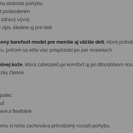
na sloboda pohybu
ed poškodením
 zdravý vývoj
zips, ideálne aj pre deti
ený barefoot model pre menšie aj väčšie deti
, ktoré potr
 pričom sa ešte viac prispôsobí po pár noseniach.
ušnej kože
, ktorá zabezpečuje komfort aj pri dlhodobom nos
zky členok.
 palec
uť
vé a flexibilné
omu si noha zachováva prirodzený rozsah pohybu.