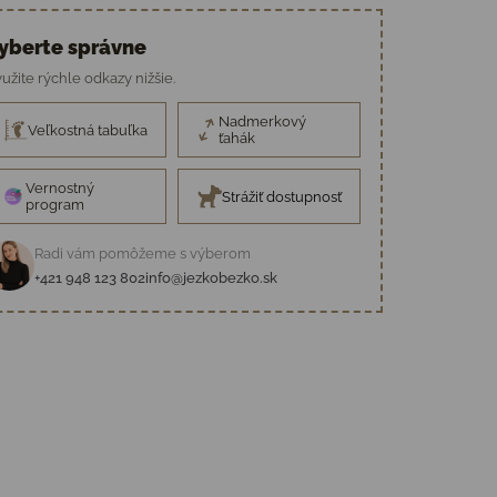
yberte správne
užite rýchle odkazy nižšie.
Nadmerkový
Veľkostná tabuľka
ťahák
Vernostný
Strážiť dostupnosť
program
Radi vám pomôžeme s výberom
+421 948 123 802
info@jezkobezko.sk