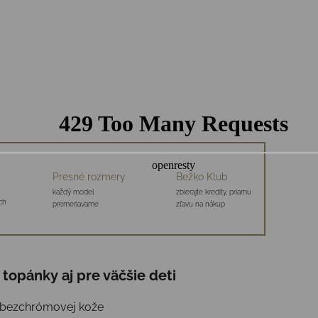
Presné rozmery
Bežko Klub
každý model
zbierajte kredity, priamu
ch
premeriavame
zľavu na nákup
topánky aj pre väčšie deti
j, bezchrómovej kože