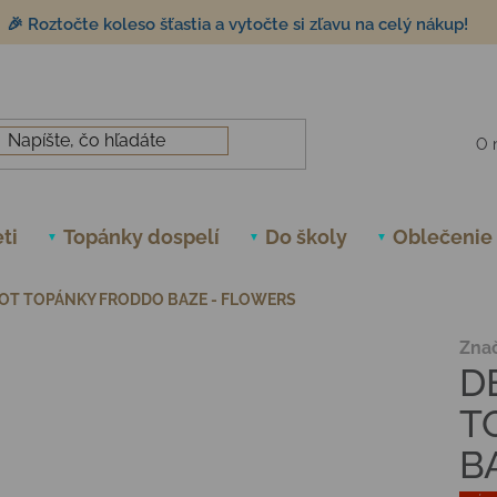
🎉 Roztočte koleso šťastia a vytočte si zľavu na celý nákup!
O 
ti
Topánky dospelí
Do školy
Oblečenie
OT TOPÁNKY FRODDO BAZE - FLOWERS
Zna
D
T
B