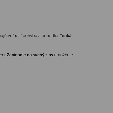
ebujú voľnosť pohybu a pohodlie.
Tenká,
ení.
Zapínanie na suchý zips
umožňuje