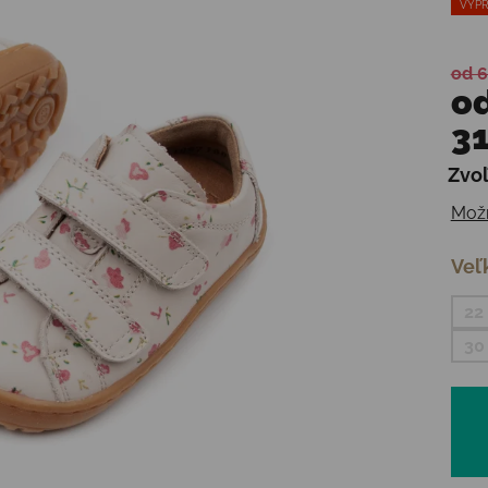
VÝPR
od 6
o
31
Zvoľ
Jedn
Možn
Veľ
22
30