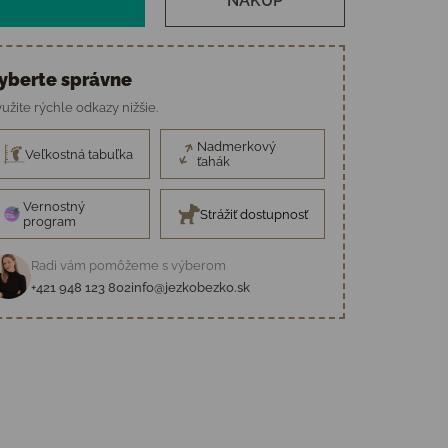
NÁKUP
yberte správne
užite rýchle odkazy nižšie.
Nadmerkový
Veľkostná tabuľka
ťahák
Vernostný
Strážiť dostupnosť
program
Radi vám pomôžeme s výberom
+421 948 123 802
info@jezkobezko.sk