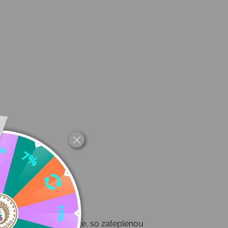
Vyrobené z mäkkej kože, so zateplenou