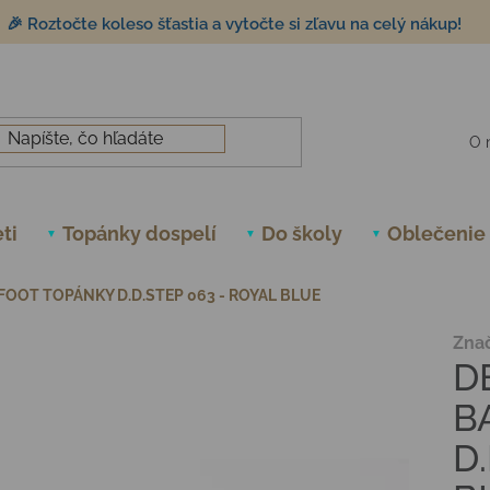
🎉 Roztočte koleso šťastia a vytočte si zľavu na celý nákup!
O 
ti
Topánky dospelí
Do školy
Oblečenie
FOOT TOPÁNKY D.D.STEP 063 - ROYAL BLUE
Zna
D
B
D