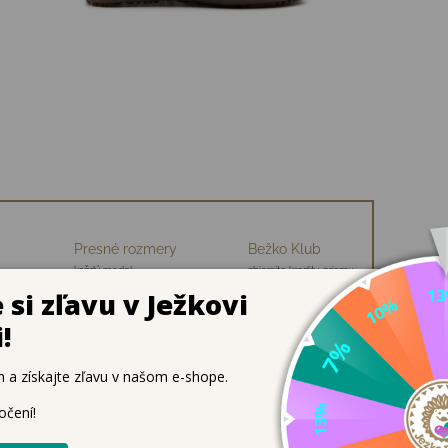
Presné rozmery
Bežko Klub
každý model
zbierajte kredity, priamu
ch
premeriavame
zľavu na nákup
ené topánky na normálne až užšie nohy
ré podporujú prirodzený pohyb detí aj počas chladných dní. 