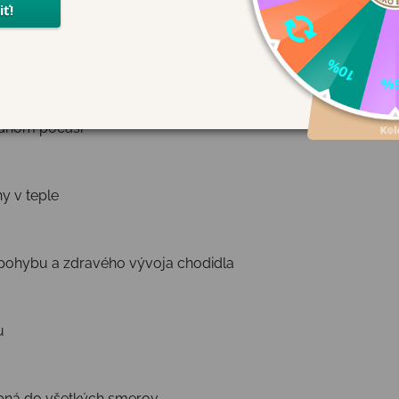
du – ideálne pre malé nožky, ktoré sa nezastavia ani v zime
ladnom počasí
y v teple
 pohybu a zdravého vývoja chodidla
u
ybná do všetkých smerov