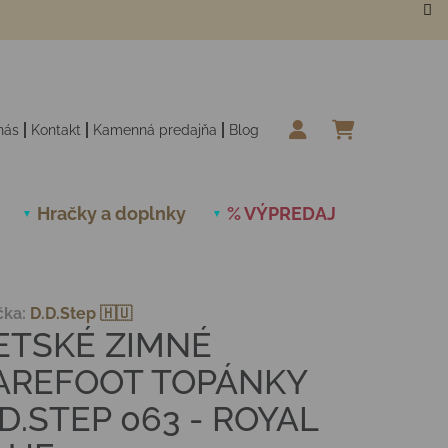
nás
Kontakt
Kamenná predajňa
Blog
NÁKUPN
Hračky a doplnky
% VÝPREDAJ
Novinky
čka:
D.D.Step 🇭🇺
ETSKÉ ZIMNÉ
AREFOOT TOPÁNKY
.D.STEP 063 - ROYAL