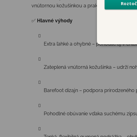
vnútornou kožušinkou a praktickým okopom vpre
✅
Hlavné výhody
Extra ľahké a ohybné – pohodlie aj v ch
Zateplená vnútorná kožušinka – udrží noh
Barefoot dizajn – podpora prirodzeného
Pohodlné obúvanie vďaka suchému zips
Tenká, flexibilná gumená podrážka – oh