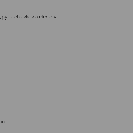
ypy priehlavkov a členkov
vaná