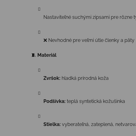
Nastaviteľné suchými zipsami pre rôzne t
❌ Nevhodné pre veľmi útle členky a päty
🧵
Materiál
Zvršok:
hladká prírodná koža
Podšívka:
teplá syntetická kožušinka
Stielka:
vyberateľná, zateplená, netvaro