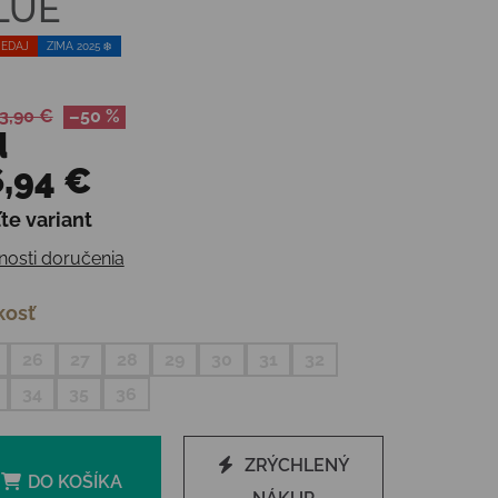
LUE
EDAJ
ZIMA 2025 ❄️
3,90 €
–50 %
d
,94 €
te variant
otková cena:
osti doručenia
kosť
26
27
28
29
30
31
32
34
35
36
ZRÝCHLENÝ
DO KOŠÍKA