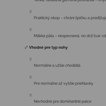
Praktický okop – chráni špičku a predlžuj
Mäkká päta – nespevnená, no drží tvar v
📏
Vhodné pre typ nohy
Normálne a užšie chodidlá
Pre normálne až vyššie priehlavky
Nevhodné pre dominantné palce