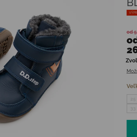
B
VÝPR
od 5
o
26
Zvoľ
Jedn
Možn
Veľ
25
33