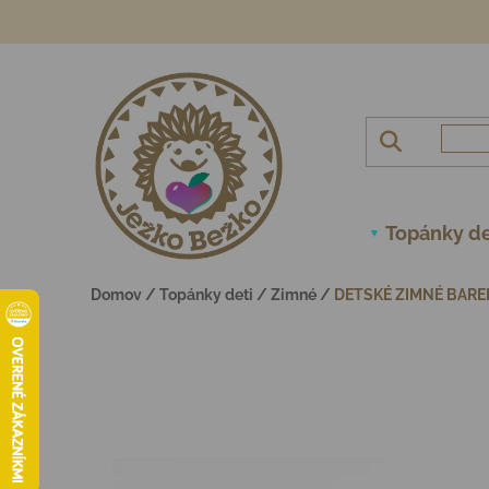
Prejsť na obsah
Topánky de
Domov
/
Topánky deti
/
Zimné
/
DETSKÉ ZIMNÉ BARE