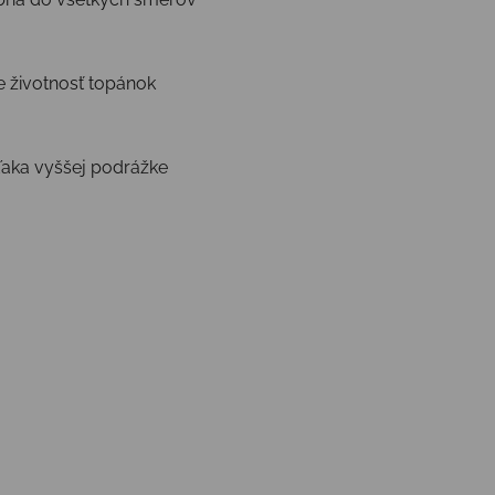
e životnosť topánok
ďaka vyššej podrážke