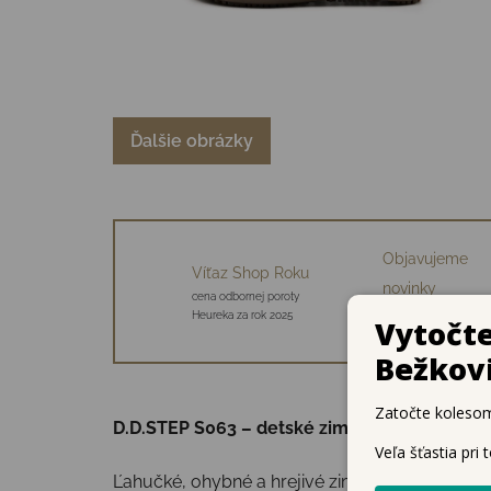
Ďalšie obrázky
Objavujeme
Víťaz Shop Roku
novinky
cena odbornej poroty
34 starostlivo vybraný
Heureka za rok 2025
značiek
D.D.STEP S063 – detské zimné barefoot kož
Ľahučké, ohybné a hrejivé zimné topánky, kto