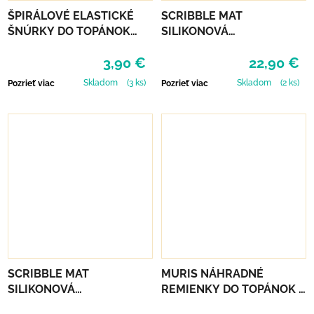
ŠPIRÁLOVÉ ELASTICKÉ
SCRIBBLE MAT
ŠNÚRKY DO TOPÁNOK
SILIKONOVÁ
VTR - ZELENÁ
OMAĽOVÁNKA – NA
3,90 €
22,90 €
ZÁHRADE
Skladom
(3 ks)
Skladom
(2 ks)
Pozrieť viac
Pozrieť viac
SCRIBBLE MAT
MURIS NÁHRADNÉ
SILIKONOVÁ
REMIENKY DO TOPÁNOK 3
OMAĽOVÁNKA – POD
PÁRY - MUSTARD, SMOKE,