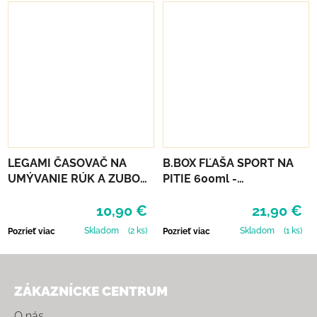
LEGAMI ČASOVAČ NA
B.BOX FĽAŠA SPORT NA
UMÝVANIE RÚK A ZUBOV
PITIE 600ml -
- UNICORN
INDIGOVÁ/RUŽOVÁ
10,90 €
21,90 €
Skladom
(2 ks)
Skladom
(1 ks)
Pozrieť viac
Pozrieť viac
Zápätie
ZÁKAZNÍCKE CENTRUM
O nás