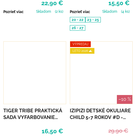
22,90 €
15,50 €
MOROM
SKIN
Skladom
(2 ks)
Skladom
(4 ks)
Pozrieť viac
Pozrieť viac
20 - 22
23 - 25
26 - 27
VÝPREDAJ
LETO 2026 🌊
–10 %
TIGER TRIBE PRAKTICKÁ
IZIPIZI DETSKÉ OKULIARE
SADA VYFARBOVANIE
CHILD 5-7 ROKOV #D -
PODĽA ČÍSEL - UNICORN
TURQUOISE STONE
16,50 €
29,90 €
DREAMING