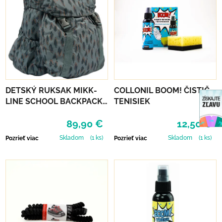
DETSKÝ RUKSAK MIKK-
COLLONIL BOOM! ČISTIČ
LINE SCHOOL BACKPACK -
TENISIEK
BALSAM GREEN
89,90 €
12,50 €
Skladom
(1 ks)
Skladom
(1 ks)
Pozrieť viac
Pozrieť viac