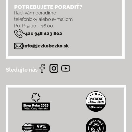
POTREBUJETE PORADIŤ?
Radi vám poradíme
telefonicky alebo e-mailom
Po-Pi 9:00 – 16:00
+421 948 123 802
info@jezkobezko.sk
Sledujte nás