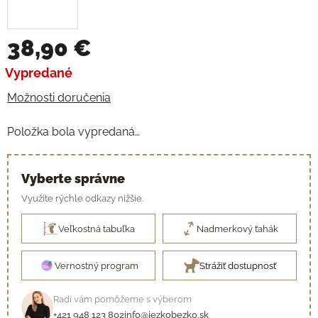
38,90 €
Jednotková cena:
Vypredané
Možnosti doručenia
Položka bola vypredaná…
Vyberte správne
Využite rýchle odkazy nižšie.
Veľkostná tabuľka
Nadmerkový ťahák
Vernostný program
Strážiť dostupnosť
Radi vám pomôžeme s výberom
+421 948 123 802
info@jezkobezko.sk