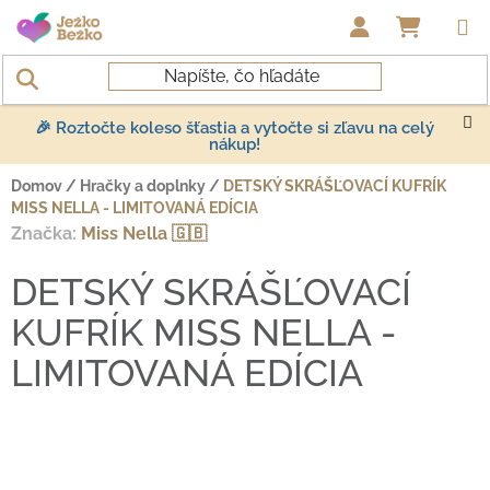
Prejsť na obsah
NÁKUP
🎉 Roztočte koleso šťastia a vytočte si zľavu na celý
nákup!
Domov
/
Hračky a doplnky
/
DETSKÝ SKRÁŠĽOVACÍ KUFRÍK
MISS NELLA - LIMITOVANÁ EDÍCIA
Značka:
Miss Nella 🇬🇧
DETSKÝ SKRÁŠĽOVACÍ
KUFRÍK MISS NELLA -
LIMITOVANÁ EDÍCIA