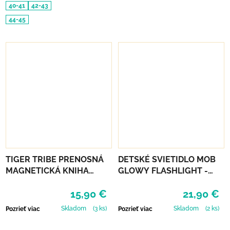
40-41
42-43
44-45
TIGER TRIBE PRENOSNÁ
DETSKÉ SVIETIDLO MOB
MAGNETICKÁ KNIHA
GLOWY FLASHLIGHT -
MAGNA CARRY -
RUŽOVÁ
15,90 €
21,90 €
UNICORN KINGDOM
Skladom
(3 ks)
Skladom
(2 ks)
Pozrieť viac
Pozrieť viac