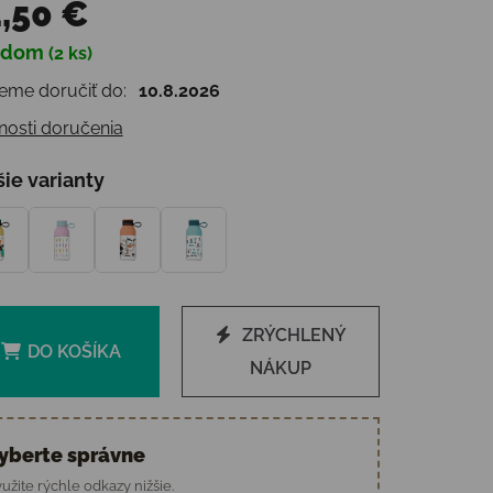
,50 €
adom
(2 ks)
otková cena:
me doručiť do:
10.8.2026
osti doručenia
šie varianty
ZRÝCHLENÝ
DO KOŠÍKA
NÁKUP
yberte správne
užite rýchle odkazy nižšie.