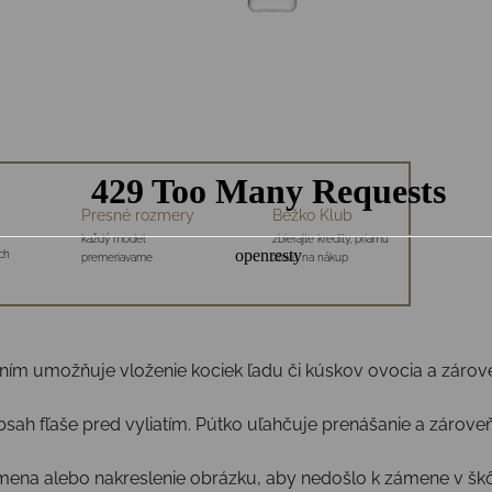
Presné rozmery
Bežko Klub
každý model
zbierajte kredity, priamu
ch
premeriavame
zľavu na nákup
ním umožňuje vloženie kociek ľadu či kúskov ovocia a zároveň
sah fľaše pred vyliatím. Pútko uľahčuje prenášanie a zároveň
e mena alebo nakreslenie obrázku, aby nedošlo k zámene v škôl