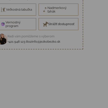
Nadmerkový
Veľkostná tabuľka
ťahák
Vernostný
Strážiť dostupnosť
program
Radi vám pomôžeme s výberom
+421 948 123 802
info@jezkobezko.sk