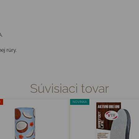
A.
ej rúry.
Súvisiaci tovar
J
NOVINKA