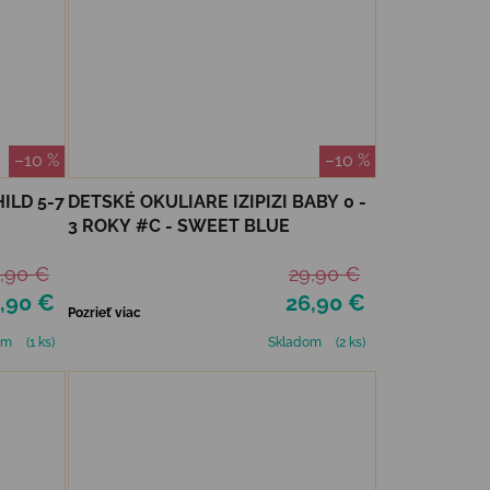
–10 %
–10 %
ILD 5-7
DETSKÉ OKULIARE IZIPIZI BABY 0 -
3 ROKY #C - SWEET BLUE
,90 €
29,90 €
,90 €
26,90 €
Pozrieť viac
om
(1 ks)
Skladom
(2 ks)