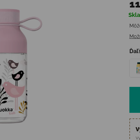
11
Skl
Jedn
Môže
Možn
Ďaľ
V
Vy