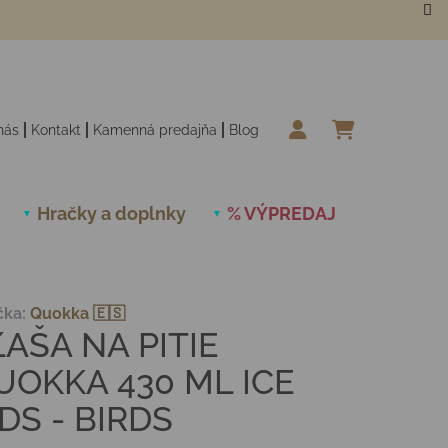
nás
Kontakt
Kamenná predajňa
Blog
NÁKUPN
Hračky a doplnky
% VÝPREDAJ
Novinky
čka:
Quokka 🇪🇸
ĽAŠA NA PITIE
UOKKA 430 ML ICE
IDS - BIRDS