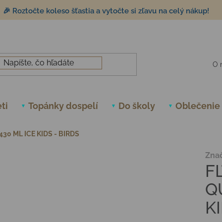
🎉 Roztočte koleso šťastia a vytočte si zľavu na celý nákup!
O 
ti
Topánky dospelí
Do školy
Oblečenie
30 ML ICE KIDS - BIRDS
Zna
F
Q
K