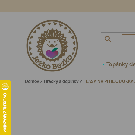
Prejsť na obsah
Topánky de
Domov
/
Hračky a doplnky
/
FĽAŠA NA PITIE QUOKKA 4