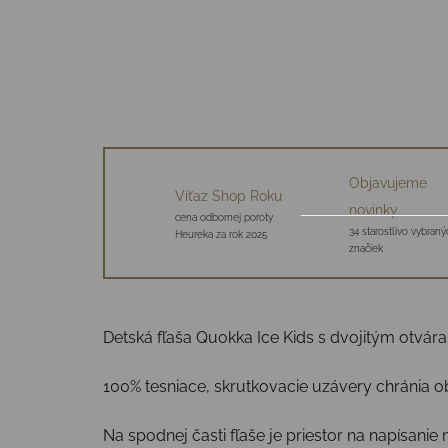
Objavujeme
Víťaz Shop Roku
novinky
cena odbornej poroty
34 starostlivo vybraný
Heureka za rok 2025
značiek
Detská fľaša Quokka Ice Kids s dvojitým otvára
100% tesniace, skrutkovacie uzávery chránia ob
Na spodnej časti fľaše je priestor na napísani