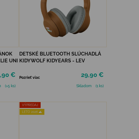
PÁNOK
DETSKÉ BLUETOOTH SLÚCHADLÁ
LIE UNI
KIDYWOLF KIDYEARS - LEV
,90 €
29,90 €
Pozrieť viac
m
(>5 ks)
Skladom
(1 ks)
VÝPREDAJ
LETO 2026 🌊