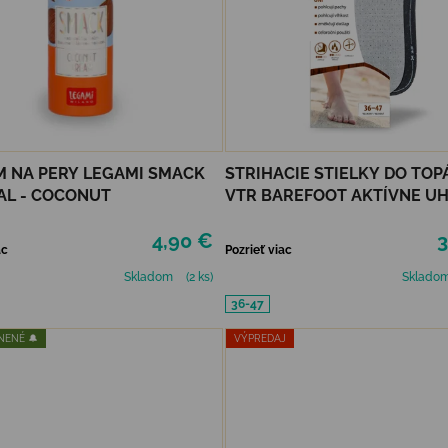
 NA PERY LEGAMI SMACK
STRIHACIE STIELKY DO TO
AL - COCONUT
VTR BAREFOOT AKTÍVNE UH
4,90 €
3
ac
Pozrieť viac
Skladom
(2 ks)
Sklado
36-47
ENÉ 🔔
VÝPREDAJ