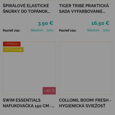
ŠPIRÁLOVÉ ELASTICKÉ
TIGER TRIBE PRAKTICKÁ
ŠNÚRKY DO TOPÁNOK
SADA VYFARBOVANIE
VTR - TMAVO MODRÁ
PODĽA ČÍSEL - UNICORN
3,90 €
16,50 €
DREAMING
Skladom
(3 ks)
Skladom
(3 ks)
Pozrieť viac
Pozrieť viac
VÝPREDAJ
LETO 2026 🌊
–10 %
SWIM ESSENTIALS
COLLONIL BOOM! FRESH -
NAFUKOVAČKA 150 CM -
HYGIENICKÁ SVIEŽOSŤ
ČAJKA