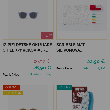
–10 %
IZIPIZI DETSKÉ OKULIARE
SCRIBBLE MAT
CHILD 5-7 ROKOV #E -
SILIKONOVÁ
LAVENDER POLARIZED
OMAĽOVÁNKA –
29,90 €
22,90 €
AUSTRÁLSKE ZVIERATÁ
26,90 €
Skladom
(3 ks)
Pozrieť viac
Skladom
(1 ks)
Pozrieť viac
VÝPREDAJ
NOVINKA
LETO 2026 🌊