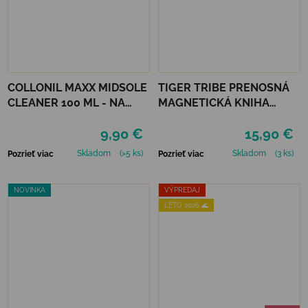
COLLONIL MAXX MIDSOLE
TIGER TRIBE PRENOSNÁ
CLEANER 100 ML - NA
MAGNETICKÁ KNIHA
PODRÁŽKY
MAGNA CARRY -
9,90 €
15,90 €
UNICORN KINGDOM
Skladom
(>5 ks)
Skladom
(3 ks)
Pozrieť viac
Pozrieť viac
NOVINKA
VÝPREDAJ
LETO 2026 🌊