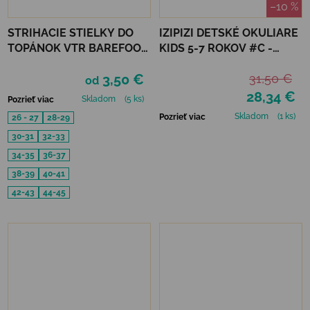
–10 %
STRIHACIE STIELKY DO
IZIPIZI DETSKÉ OKULIARE
TOPÁNOK VTR BAREFOOT
KIDS 5-7 ROKOV #C -
FROTÉ
LAVENDER POLARIZED
3,50 €
31,50 €
od
28,34 €
Skladom
(5 ks)
Pozrieť viac
Skladom
(1 ks)
Pozrieť viac
26 - 27
28-29
30-31
32-33
34-35
36-37
38-39
40-41
42-43
44-45