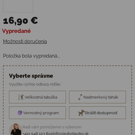
16,90 €
Jednotková cena:
Vypredané
Možnosti doručenia
Položka bola vypredaná…
Vyberte správne
Využite rýchle odkazy nižšie.
Veľkostná tabuľka
Nadmerkový ťahák
Vernostný program
Strážiť dostupnosť
Radi vám pomôžeme s výberom
+421 948 123 802
info@jezkobezko.sk