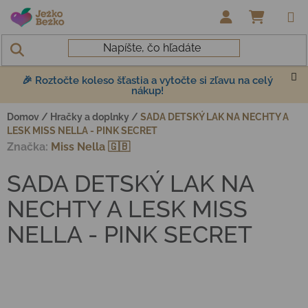
Prejsť na obsah
NÁKUP
🎉 Roztočte koleso šťastia a vytočte si zľavu na celý
nákup!
Domov
/
Hračky a doplnky
/
SADA DETSKÝ LAK NA NECHTY A
LESK MISS NELLA - PINK SECRET
Značka:
Miss Nella 🇬🇧
SADA DETSKÝ LAK NA
NECHTY A LESK MISS
NELLA - PINK SECRET