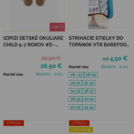
–10 %
IZIPIZI DETSKÉ OKULIARE
STRIHACIE STIELKY DO
CHILD 5-7 ROKOV #D -
TOPÁNOK VTR BAREFOOT
MACCHIATO POLARIZED
S PAMÄŤOVOU PENOU
29,90 €
4,50 €
od
26,90 €
Skladom
(5 ks)
Pozrieť viac
Skladom
(2 ks)
Pozrieť viac
26 - 27
28-29
30-31
32-33
34-35
36-37
38-39
40-41
42-43
44-45
VÝPREDAJ
VÝPREDAJ
LETO 2026 🌊