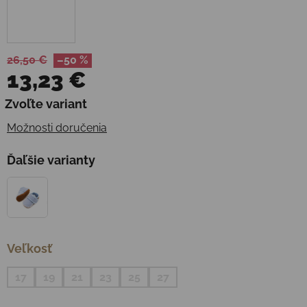
26,50 €
–50 %
13,23 €
Jednotková cena:
Zvoľte variant
Možnosti doručenia
Ďaľšie varianty
Veľkosť
17
19
21
23
25
27