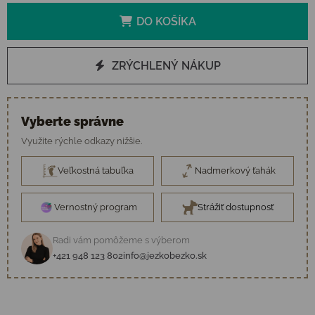
DO KOŠÍKA
ZRÝCHLENÝ NÁKUP
Vyberte správne
Využite rýchle odkazy nižšie.
Veľkostná tabuľka
Nadmerkový ťahák
Vernostný program
Strážiť dostupnosť
Radi vám pomôžeme s výberom
+421 948 123 802
info@jezkobezko.sk