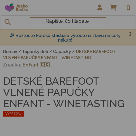
Prejsť na obsah
NÁKUP
🎉 Roztočte koleso šťastia a vytočte si zľavu na celý
nákup!
Domov
/
Topánky deti
/
Capačky
/
DETSKÉ BAREFOOT
VLNENÉ PAPUČKY ENFANT - WINETASTING
Značka:
EnFant 🇩🇰
DETSKÉ BAREFOOT
VLNENÉ PAPUČKY
ENFANT - WINETASTING
VÝPREDAJ