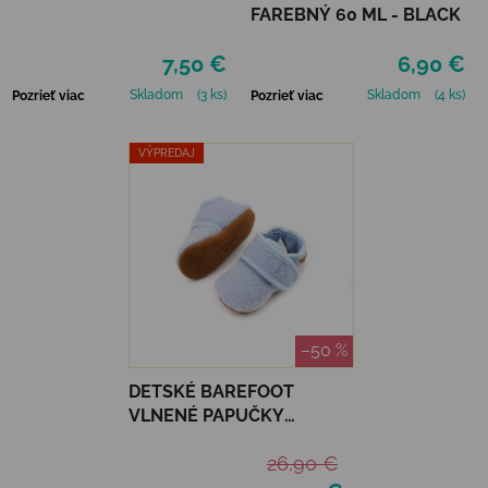
FAREBNÝ 60 ML - BLACK
7,50 €
6,90 €
Skladom
(3 ks)
Skladom
(4 ks)
Pozrieť viac
Pozrieť viac
VÝPREDAJ
–50 %
DETSKÉ BAREFOOT
VLNENÉ PAPUČKY
ENFANT - FOREVER BLUE
26,90 €