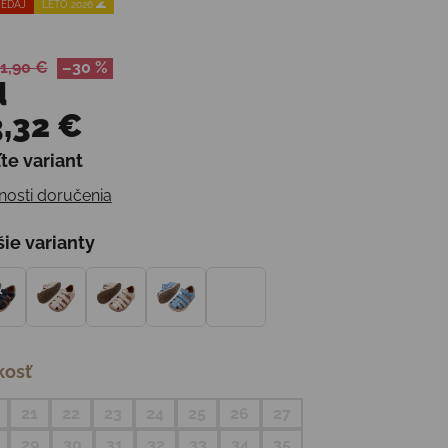
EDAJ
LETO 2026 🌊
1,90 €
–30 %
d
,32 €
te variant
otková cena:
osti doručenia
šie varianty
kosť
21
22
23
24
25
26
27
29
30
31
32
33
34
35