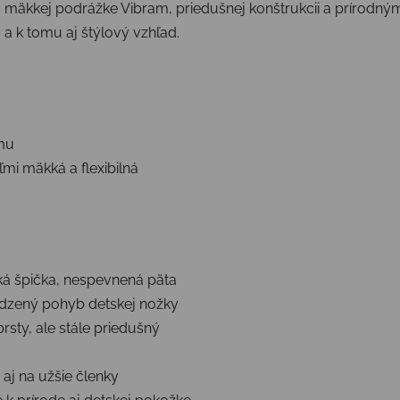
 mäkkej podrážke Vibram, priedušnej konštrukcii a prírodn
 k tomu aj štýlový vzhľad.
ómu
mi mäkká a flexibilná
ká špička, nespevnená päta
dzený pohyb detskej nožky
sty, ale stále priedušný
aj na užšie členky