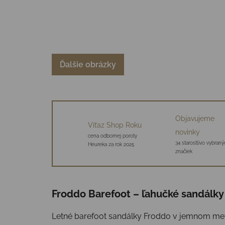
Ďalšie obrázky
Objavujeme
Víťaz Shop Roku
novinky
cena odbornej poroty
34 starostlivo vybraný
Heureka za rok 2025
značiek
Froddo Barefoot – ľahučké sandálky
Letné barefoot sandálky Froddo v jemnom metal