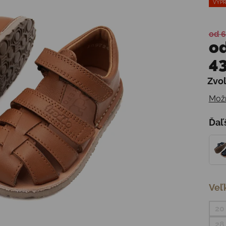
VÝPR
od 6
o
43
Zvoľ
Jedn
Možn
Ďaľ
Veľ
20
28