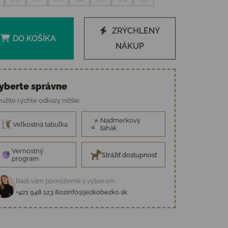
ZRÝCHLENÝ
DO KOŠÍKA
NÁKUP
yberte správne
užite rýchle odkazy nižšie.
Nadmerkový
Veľkostná tabuľka
ťahák
Vernostný
Strážiť dostupnosť
program
Radi vám pomôžeme s výberom
+421 948 123 802
info@jezkobezko.sk