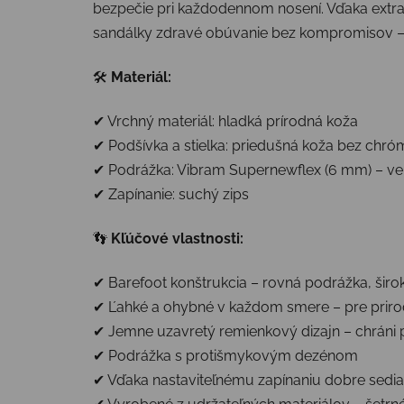
bezpečie pri každodennom nosení. Vďaka extra
sandálky zdravé obúvanie bez kompromisov – a
🛠
Materiál:
✔ Vrchný materiál: hladká prírodná koža
✔ Podšívka a stielka: priedušná koža bez chr
✔ Podrážka: Vibram Supernewflex (6 mm) – veľ
✔ Zapínanie: suchý zips
👣
Kľúčové vlastnosti:
✔ Barefoot konštrukcia – rovná podrážka, širo
✔ Ľahké a ohybné v každom smere – pre priro
✔ Jemne uzavretý remienkový dizajn – chráni pr
✔ Podrážka s protišmykovým dezénom
✔ Vďaka nastaviteľnému zapínaniu dobre sedia 