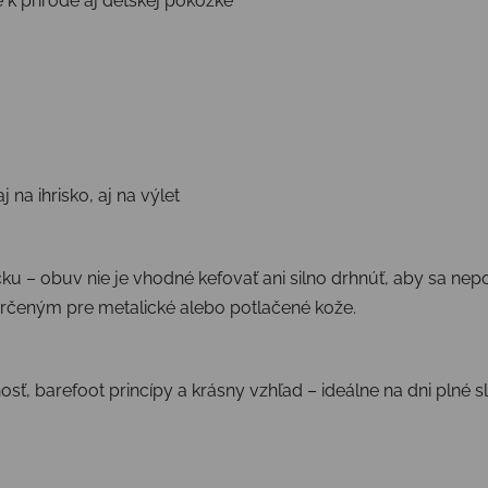
 k prírode aj detskej pokožke
na ihrisko, aj na výlet
čku – obuv nie je vhodné kefovať ani silno drhnúť, aby sa ne
čeným pre metalické alebo potlačené kože.
sť, barefoot princípy a krásny vzhľad – ideálne na dni plné s