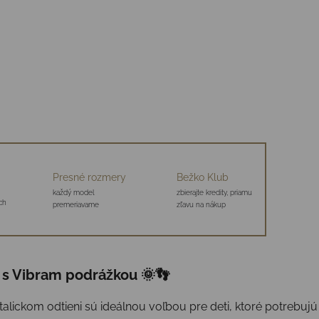
Presné rozmery
Bežko Klub
každý model
zbierajte kredity, priamu
ch
premeriavame
zľavu na nákup
 s Vibram podrážkou 🌞👣
ickom odtieni sú ideálnou voľbou pre deti, ktoré potrebujú 