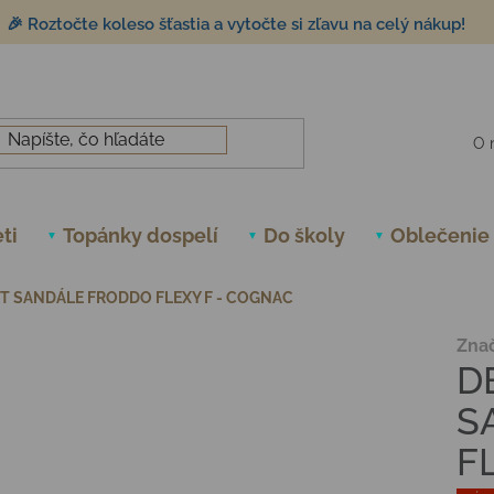
🎉 Roztočte koleso šťastia a vytočte si zľavu na celý nákup!
O 
ti
Topánky dospelí
Do školy
Oblečenie
T SANDÁLE FRODDO FLEXY F - COGNAC
Zna
D
S
F