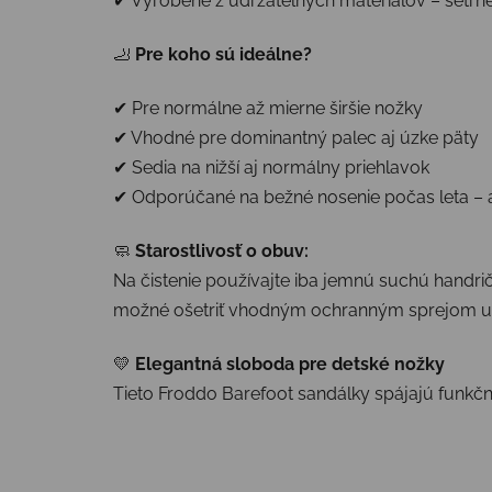
✔ Vyrobené z udržateľných materiálov – šetrné
🦶
Pre koho sú ideálne?
✔ Pre normálne až mierne širšie nožky
✔ Vhodné pre dominantný palec aj úzke päty
✔ Sedia na nižší aj normálny priehlavok
✔ Odporúčané na bežné nosenie počas leta – aj 
🧼
Starostlivosť o obuv:
Na čistenie používajte iba jemnú suchú handri
možné ošetriť vhodným ochranným sprejom ur
💛
Elegantná sloboda pre detské nožky
Tieto Froddo Barefoot sandálky spájajú funkčno