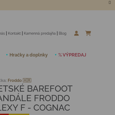
nás
Kontakt
Kamenná predajňa
Blog
NÁKUPN
Hračky a doplnky
% VÝPREDAJ
Novinky
čka:
Froddo 🇭🇷
ETSKÉ BAREFOOT
ANDÁLE FRODDO
LEXY F - COGNAC