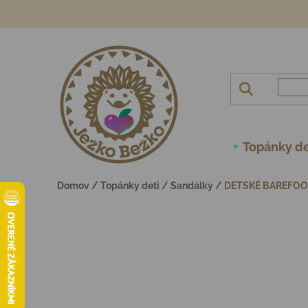
Prejsť na obsah
Topánky de
Domov
/
Topánky deti
/
Sandálky
/
DETSKÉ BAREFOO