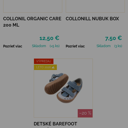
COLLONIL ORGANIC CARE
COLLONILL NUBUK BOX
200 ML
12,50 €
7,50 €
Skladom
(>5 ks)
Skladom
(3 ks)
Pozrieť viac
Pozrieť viac
VÝPREDAJ
LETO 2026 🌊
–20 %
DETSKÉ BAREFOOT