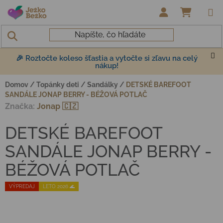
Prejsť na obsah
NÁKUP
🎉 Roztočte koleso šťastia a vytočte si zľavu na celý
nákup!
Domov
/
Topánky deti
/
Sandálky
/
DETSKÉ BAREFOOT
SANDÁLE JONAP BERRY - BÉŽOVÁ POTLAČ
Značka:
Jonap 🇨🇿
DETSKÉ BAREFOOT
SANDÁLE JONAP BERRY -
BÉŽOVÁ POTLAČ
VÝPREDAJ
LETO 2026 🌊