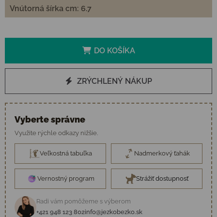
Vnútorná šírka cm: 6.7
DO KOŠÍKA
ZRÝCHLENÝ NÁKUP
Vyberte správne
Využite rýchle odkazy nižšie.
Veľkostná tabuľka
Nadmerkový ťahák
Vernostný program
Strážiť dostupnosť
Radi vám pomôžeme s výberom
+421 948 123 802
info@jezkobezko.sk