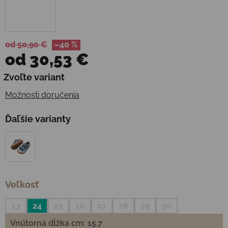
od 50,90 €
–40 %
od
30,53 €
Jednotková cena:
Zvoľte variant
Možnosti doručenia
Ďaľšie varianty
Veľkosť
23
24
25
26
27
28
29
30
Vnútorná dĺžka cm: 15.7